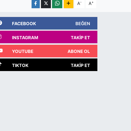
-
+
A
A
FACEBOOK
BEĞEN
INSTAGRAM
TAKIP ET
YOUTUBE
ABONE OL
TIKTOK
TAKIP ET