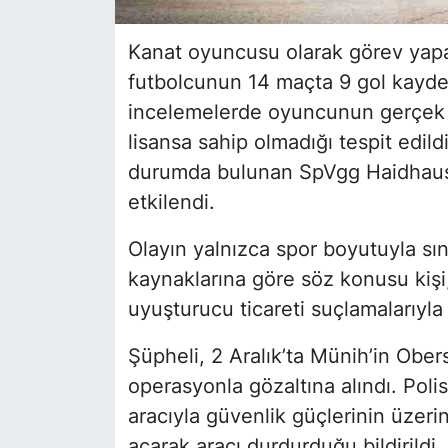
Kanat oyuncusu olarak görev yapan
futbolcunun 14 maçta 9 gol kaydet
incelemelerde oyuncunun gerçek ki
lisansa sahip olmadığı tespit edildi
durumda bulunan SpVgg Haidhause
etkilendi.
Olayın yalnızca spor boyutuyla sını
kaynaklarına göre söz konusu kişi
uyuşturucu ticareti suçlamalarıyla
Şüpheli, 2 Aralık’ta Münih’in Ob
operasyonla gözaltına alındı. Polis
aracıyla güvenlik güçlerinin üzeri
açarak aracı durdurduğu bildirildi.