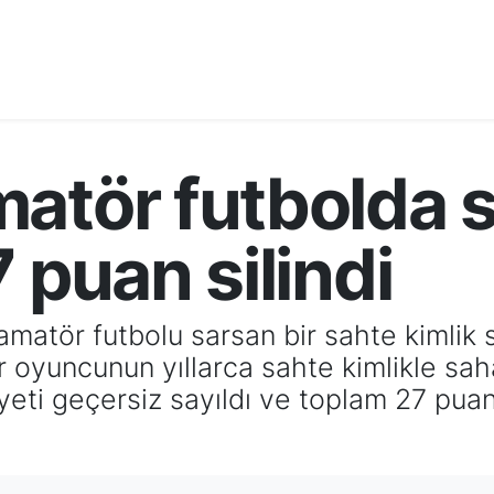
atör futbolda s
 puan silindi
matör futbolu sarsan bir sahte kimlik s
 oyuncunun yıllarca sahte kimlikle saha
eti geçersiz sayıldı ve toplam 27 puanı 