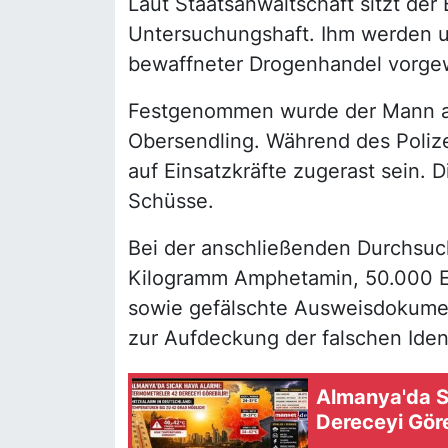
Laut Staatsanwaltschaft sitzt der 
Untersuchungshaft. Ihm werden u
bewaffneter Drogenhandel vorge
Festgenommen wurde der Mann am
Obersendling. Während des Polize
auf Einsatzkräfte zugerast sein. D
Schüsse.
Bei der anschließenden Durchsu
Kilogramm Amphetamin, 50.000 E
sowie gefälschte Ausweisdokumente
zur Aufdeckung der falschen Ident
Almanya'da S
Dereceyi Göre