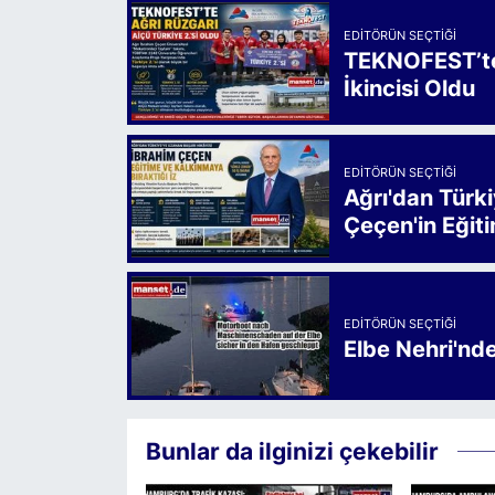
EDITÖRÜN SEÇTIĞI
TEKNOFEST’te 
İkincisi Oldu
EDITÖRÜN SEÇTIĞI
Ağrı'dan Türk
Çeçen'in Eğiti
EDITÖRÜN SEÇTIĞI
Elbe Nehri'nd
Bunlar da ilginizi çekebilir