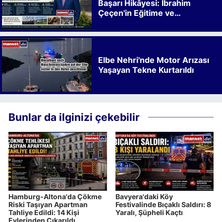
Başarı Hikâyesi: İbrahim
Çeçen'in Eğitime ve
Kalkınmaya Bıraktığı İz
Elbe Nehri'nde Motor Arızası
Yaşayan Tekne Kurtarıldı
Bunlar da ilginizi çekebilir
Hamburg-Altona'da Çökme
Bavyera'daki Köy
Riski Taşıyan Apartman
Festivalinde Bıçaklı Saldırı: 8
Tahliye Edildi: 14 Kişi
Yaralı, Şüpheli Kaçtı
Evlerinden Çıkarıldı