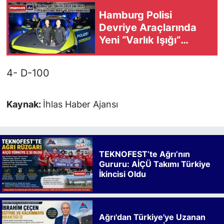
Hamburg Polisi
Devriye Araçlarında
Yeni “Varlık Işığı”
Sistemine Geçiyor
4- D-100
Kaynak:
İhlas Haber Ajansı
TEKNOFEST’te Ağrı’nın
Gururu: AİÇÜ Takımı Türkiye
İkincisi Oldu
Ağrı'dan Türkiye'ye Uzanan