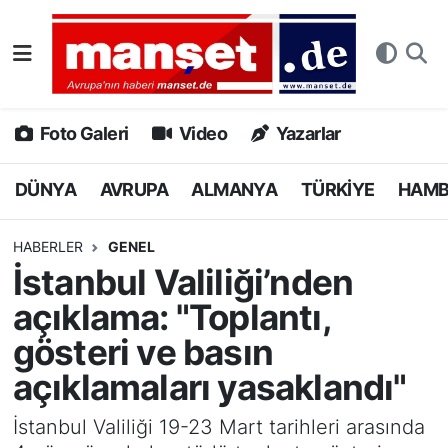
DÜNYA
Nöbetçi Eczaneler
AVRUPA
Hava Durumu
Foto Galeri
Video
Yazarlar
ALMANYA
Namaz Vakitleri
DÜNYA
AVRUPA
ALMANYA
TÜRKİYE
HAM
TÜRKİYE
Trafik Durumu
HABERLER
GENEL
İstanbul Valiliği’nden
HAMBURG
Puan Durumu ve Fikstür
açıklama: "Toplantı,
SPOR
Tüm Manşetler
gösteri ve basın
açıklamaları yasaklandı"
DEUTSCH
Son Dakika Haberleri
İstanbul Valiliği 19-23 Mart tarihleri arasında
EKONOMİ
Haber Arşivi