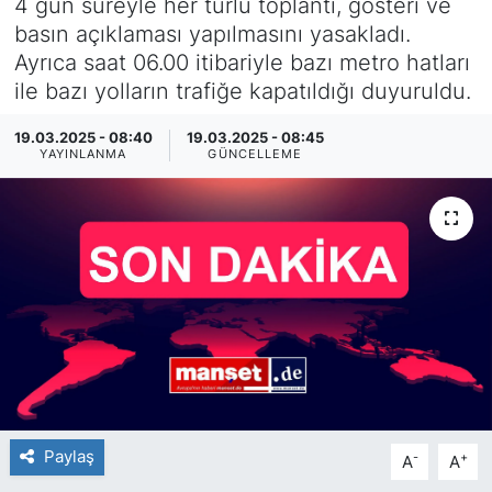
4 gün süreyle her türlü toplantı, gösteri ve
basın açıklaması yapılmasını yasakladı.
SİYASET
Ayrıca saat 06.00 itibariyle bazı metro hatları
ile bazı yolların trafiğe kapatıldığı duyuruldu.
SAĞLIK
19.03.2025 - 08:40
19.03.2025 - 08:45
YAYINLANMA
GÜNCELLEME
Paylaş
-
+
A
A