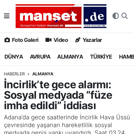
DÜNYA
Nöbetçi Eczaneler
AVRUPA
Hava Durumu
Foto Galeri
Video
Yazarlar
ALMANYA
Namaz Vakitleri
DÜNYA
AVRUPA
ALMANYA
TÜRKİYE
HAM
TÜRKİYE
Trafik Durumu
HABERLER
ALMANYA
İncirlik’te gece alarmı:
HAMBURG
Puan Durumu ve Fikstür
Sosyal medyada “füze
SPOR
Tüm Manşetler
imha edildi” iddiası
DEUTSCH
Son Dakika Haberleri
Adana’da gece saatlerinde İncirlik Hava Üssü
çevresinde yaşanan hareketlilik sosyal
EKONOMİ
Haber Arşivi
medyada geniş yankı uyandırdı. Saat 03.24