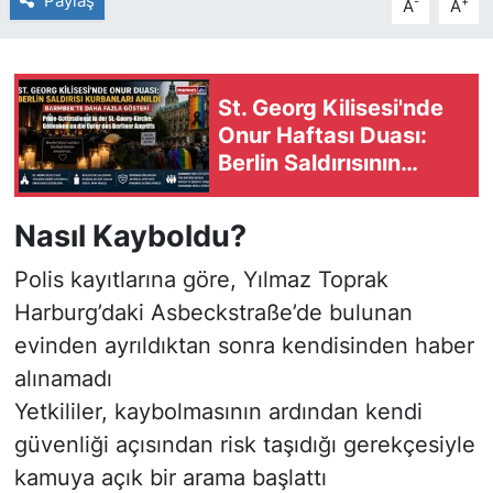
Paylaş
-
+
A
A
St. Georg Kilisesi'nde
Onur Haftası Duası:
Berlin Saldırısının
Kurbanları Anıldı
Nasıl Kayboldu?
Polis kayıtlarına göre, Yılmaz Toprak
Harburg’daki Asbeckstraße’de bulunan
evinden ayrıldıktan sonra kendisinden haber
alınamadı
Yetkililer, kaybolmasının ardından kendi
güvenliği açısından risk taşıdığı gerekçesiyle
kamuya açık bir arama başlattı