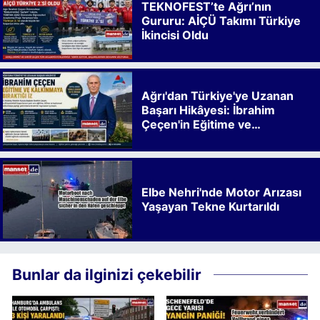
TEKNOFEST’te Ağrı’nın
Gururu: AİÇÜ Takımı Türkiye
İkincisi Oldu
Ağrı'dan Türkiye'ye Uzanan
Başarı Hikâyesi: İbrahim
Çeçen'in Eğitime ve
Kalkınmaya Bıraktığı İz
Elbe Nehri'nde Motor Arızası
Yaşayan Tekne Kurtarıldı
Bunlar da ilginizi çekebilir