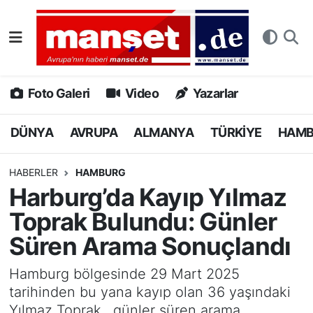
DÜNYA
Nöbetçi Eczaneler
AVRUPA
Hava Durumu
Foto Galeri
Video
Yazarlar
ALMANYA
Namaz Vakitleri
DÜNYA
AVRUPA
ALMANYA
TÜRKİYE
HAM
TÜRKİYE
Trafik Durumu
HABERLER
HAMBURG
Harburg’da Kayıp Yılmaz
HAMBURG
Puan Durumu ve Fikstür
Toprak Bulundu: Günler
SPOR
Tüm Manşetler
Süren Arama Sonuçlandı
DEUTSCH
Son Dakika Haberleri
Hamburg bölgesinde 29 Mart 2025
tarihinden bu yana kayıp olan 36 yaşındaki
EKONOMİ
Haber Arşivi
Yılmaz Toprak , günler süren arama