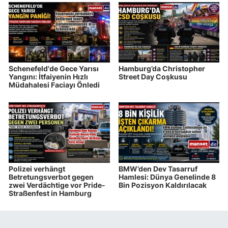
Schenefeld'de Gece Yarısı
Hamburg’da Christopher
Yangını: İtfaiyenin Hızlı
Street Day Coşkusu
Müdahalesi Faciayı Önledi
Polizei verhängt
BMW’den Dev Tasarruf
Betretungsverbot gegen
Hamlesi: Dünya Genelinde 8
zwei Verdächtige vor Pride-
Bin Pozisyon Kaldırılacak
Straßenfest in Hamburg