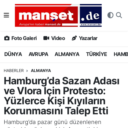
DÜNYA
Nöbetçi Eczaneler
AVRUPA
Hava Durumu
Foto Galeri
Video
Yazarlar
ALMANYA
Namaz Vakitleri
DÜNYA
AVRUPA
ALMANYA
TÜRKİYE
HAM
TÜRKİYE
Trafik Durumu
HABERLER
ALMANYA
Hamburg’da Sazan Adası
HAMBURG
Puan Durumu ve Fikstür
ve Vlora İçin Protesto:
SPOR
Tüm Manşetler
Yüzlerce Kişi Kıyıların
Korunmasını Talep Etti
DEUTSCH
Son Dakika Haberleri
Hamburg’da pazar günü düzenlenen
EKONOMİ
Haber Arşivi