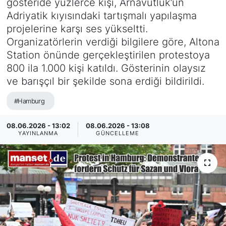
gösteride yüzlerce kişi, Arnavutluk’un
Adriyatik kıyısındaki tartışmalı yapılaşma
SİYASET
projelerine karşı ses yükseltti.
Organizatörlerin verdiği bilgilere göre, Altona
SAĞLIK
Station önünde gerçekleştirilen protestoya
800 ila 1.000 kişi katıldı. Gösterinin olaysız
ve barışçıl bir şekilde sona erdiği bildirildi.
#Hamburg
08.06.2026 - 13:02
08.06.2026 - 13:08
YAYINLANMA
GÜNCELLEME