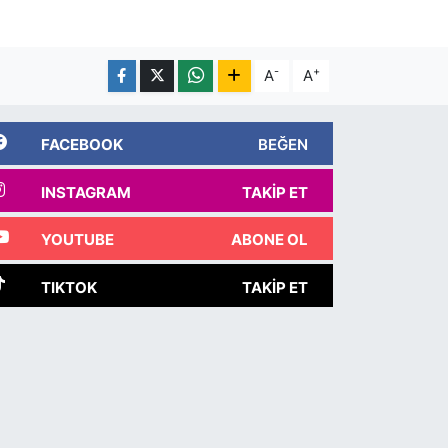
-
+
A
A
FACEBOOK
BEĞEN
INSTAGRAM
TAKIP ET
YOUTUBE
ABONE OL
TIKTOK
TAKIP ET