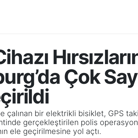
hazı Hırsızların
urg’da Çok Sayı
irildi
çalınan bir elektrikli bisiklet, GPS ta
tinde gerçekleştirilen polis operasyon
n ele geçirilmesine yol açtı.