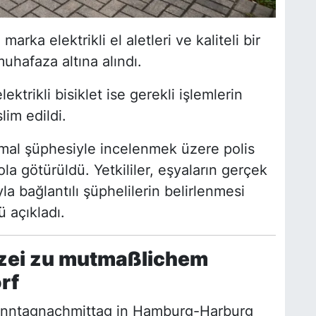
 marka elektrikli el aletleri ve kaliteli bir
uhafaza altına alındı.
ktrikli bisiklet ise gerekli işlemlerin
lim edildi.
tı mal şüphesiyle incelenmek üzere polis
ola götürüldü. Yetkililer, eşyaların gerçek
la bağlantılı şüphelilerin belirlenmesi
 açıkladı.
izei zu mutmaßlichem
rf
onntagnachmittag in Hamburg-Harburg