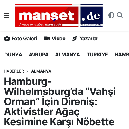
DÜNYA
Nöbetçi Eczaneler
AVRUPA
Hava Durumu
Foto Galeri
Video
Yazarlar
ALMANYA
Namaz Vakitleri
DÜNYA
AVRUPA
ALMANYA
TÜRKİYE
HAM
TÜRKİYE
Trafik Durumu
HABERLER
ALMANYA
Hamburg-
HAMBURG
Puan Durumu ve Fikstür
Wilhelmsburg’da “Vahşi
SPOR
Tüm Manşetler
Orman” İçin Direniş:
Aktivistler Ağaç
DEUTSCH
Son Dakika Haberleri
Kesimine Karşı Nöbette
EKONOMİ
Haber Arşivi