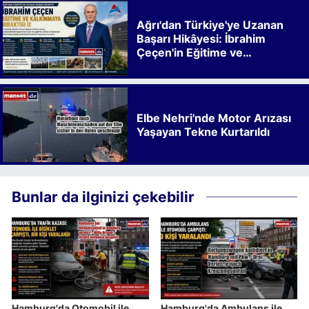
Ağrı'dan Türkiye'ye Uzanan
Başarı Hikâyesi: İbrahim
Çeçen'in Eğitime ve
Kalkınmaya Bıraktığı İz
Elbe Nehri'nde Motor Arızası
Yaşayan Tekne Kurtarıldı
Bunlar da ilginizi çekebilir
Hamburg'da Otomobil ile
Hamburg'da Ambulans ile