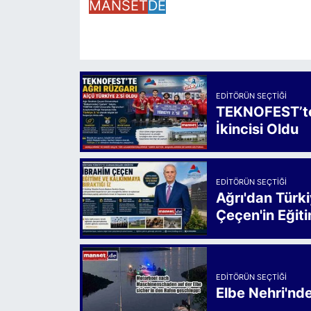
MANSET
DE
EDITÖRÜN SEÇTIĞI
TEKNOFEST’te 
İkincisi Oldu
EDITÖRÜN SEÇTIĞI
Ağrı'dan Türk
Çeçen'in Eğiti
EDITÖRÜN SEÇTIĞI
Elbe Nehri'nd