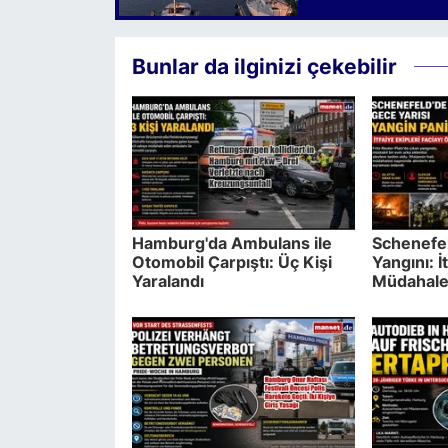
Bunlar da ilginizi çekebilir
Hamburg'da Ambulans ile
Schenefel
Otomobil Çarpıştı: Üç Kişi
Yangını: İ
Yaralandı
Müdahales