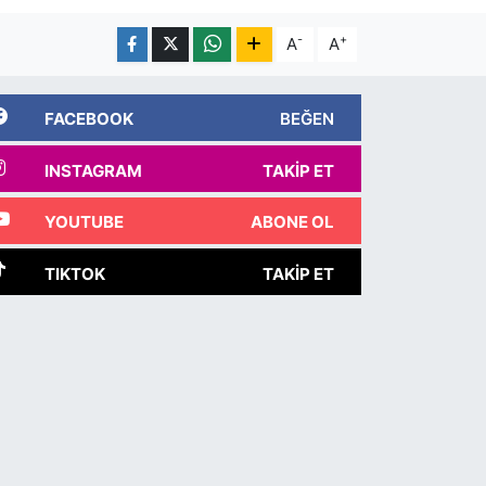
-
+
A
A
FACEBOOK
BEĞEN
INSTAGRAM
TAKIP ET
YOUTUBE
ABONE OL
TIKTOK
TAKIP ET