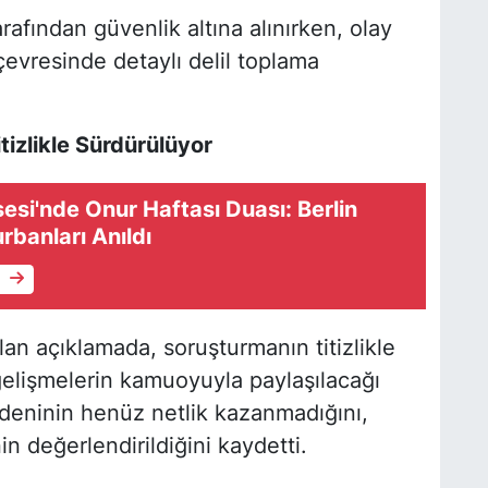
rafından güvenlik altına alınırken, olay
çevresinde detaylı delil toplama
tizlikle Sürdürülüyor
sesi'nde Onur Haftası Duası: Berlin
urbanları Anıldı
e
an açıklamada, soruşturmanın titizlikle
 gelişmelerin kamuoyuyla paylaşılacağı
 nedeninin henüz netlik kazanmadığını,
in değerlendirildiğini kaydetti.