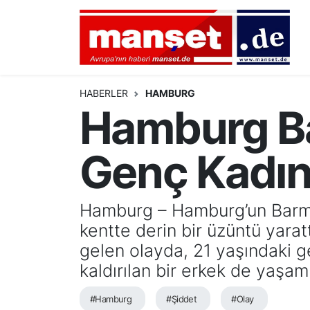
DÜNYA
Nöbetçi Eczaneler
AVRUPA
Hava Durumu
HABERLER
HAMBURG
Hamburg Ba
ALMANYA
Namaz Vakitleri
Genç Kadın 
TÜRKİYE
Trafik Durumu
HAMBURG
Puan Durumu ve Fikstür
Hamburg – Hamburg’un Barmb
kentte derin bir üzüntü yara
SPOR
Tüm Manşetler
gelen olayda, 21 yaşındaki ge
DEUTSCH
Son Dakika Haberleri
kaldırılan bir erkek de yaşamın
EKONOMİ
Haber Arşivi
#Hamburg
#Şiddet
#Olay