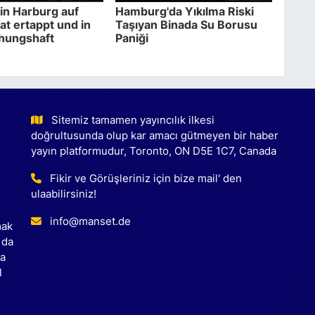
in Harburg auf
Hamburg'da Yıkılma Riski
at ertappt und in
Taşıyan Binada Su Borusu
hungshaft
Paniği
Sitemiz tamamen yayıncılık ilkesi
doğrultusunda olup kar amacı gütmeyen bir haber
yayın platformudur, Toronto, ON D5E 1C7, Canada
Fikir ve Görüşleriniz için bize mail' den
ulaabilirsiniz!
info@manset.de
mak
 da
ca
l