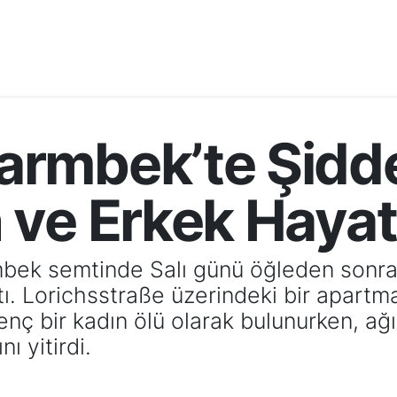
rmbek’te Şiddet
ve Erkek Hayatı
ek semtinde Salı günü öğleden sonra 
ttı. Lorichsstraße üzerindeki bir apar
nç bir kadın ölü olarak bulunurken, ağı
ı yitirdi.