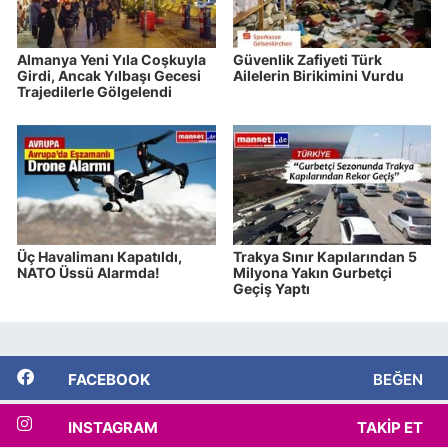
Almanya Yeni Yıla Coşkuyla
Güvenlik Zafiyeti Türk
Girdi, Ancak Yılbaşı Gecesi
Ailelerin Birikimini Vurdu
Trajedilerle Gölgelendi
Üç Havalimanı Kapatıldı,
Trakya Sınır Kapılarından 5
NATO Üssü Alarmda!
Milyona Yakın Gurbetçi
Geçiş Yaptı
FACEBOOK
BEĞEN
INSTAGRAM
TAKIP ET