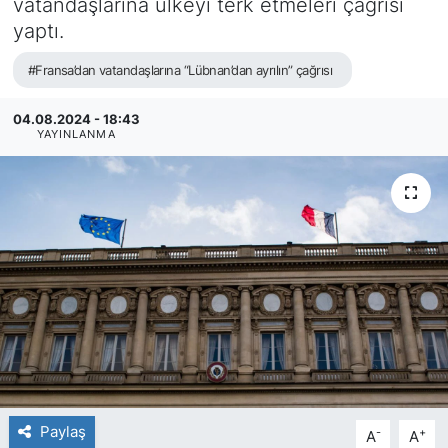
vatandaşlarına ülkeyi terk etmeleri çağrısı
yaptı.
SİYASET
#Fransa’dan vatandaşlarına “Lübnan’dan ayrılın” çağrısı
SAĞLIK
04.08.2024 - 18:43
YAYINLANMA
Paylaş
-
+
A
A