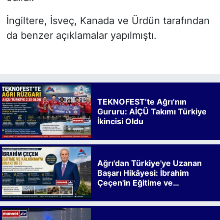
İngiltere, İsveç, Kanada ve Ürdün tarafından
da benzer açıklamalar yapılmıştı.
TEKNOFEST’te Ağrı’nın
Gururu: AİÇÜ Takımı Türkiye
İkincisi Oldu
Ağrı'dan Türkiye'ye Uzanan
Başarı Hikâyesi: İbrahim
Çeçen'in Eğitime ve
Kalkınmaya Bıraktığı İz