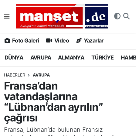
DÜNYA
Nöbetçi Eczaneler
AVRUPA
Hava Durumu
Foto Galeri
Video
Yazarlar
ALMANYA
Namaz Vakitleri
DÜNYA
AVRUPA
ALMANYA
TÜRKİYE
HAM
TÜRKİYE
Trafik Durumu
HABERLER
AVRUPA
Fransa’dan
HAMBURG
Puan Durumu ve Fikstür
vatandaşlarına
SPOR
Tüm Manşetler
“Lübnan’dan ayrılın”
çağrısı
DEUTSCH
Son Dakika Haberleri
Fransa, Lübnan’da bulunan Fransız
EKONOMİ
Haber Arşivi