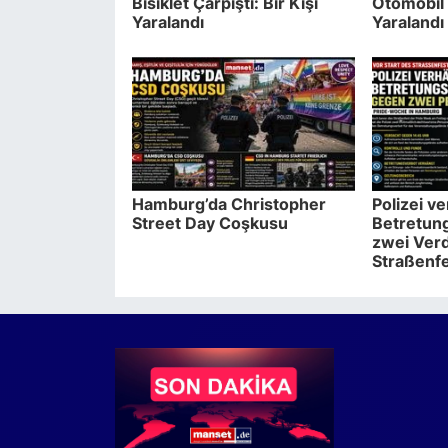
Bisiklet Çarpıştı: Bir Kişi
Otomobil 
Yaralandı
Yaralandı
Hamburg’da Christopher
Polizei v
Street Day Coşkusu
Betretun
zwei Verd
Straßenf