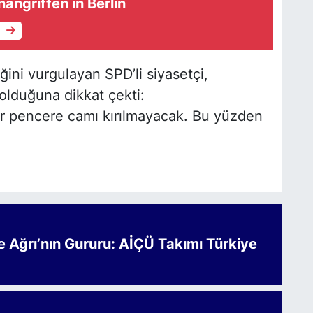
ngriffen in Berlin
e
iğini vurgulayan SPD’li siyasetçi,
olduğuna dikkat çekti:
ir pencere camı kırılmayacak. Bu yüzden
Ağrı’nın Gururu: AİÇÜ Takımı Türkiye