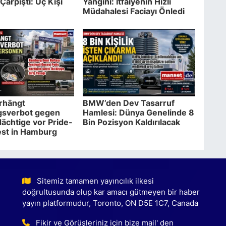
Çarpıştı: Üç Kişi
Yangını: İtfaiyenin Hızlı
Müdahalesi Faciayı Önledi
erhängt
BMW’den Dev Tasarruf
gsverbot gegen
Hamlesi: Dünya Genelinde 8
ächtige vor Pride-
Bin Pozisyon Kaldırılacak
est in Hamburg
Sitemiz tamamen yayıncılık ilkesi
doğrultusunda olup kar amacı gütmeyen bir haber
yayın platformudur, Toronto, ON D5E 1C7, Canada
Fikir ve Görüşleriniz için bize mail' den