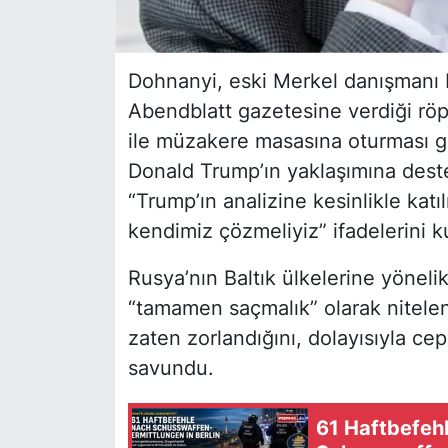
Dohnanyi, eski Merkel danışmanı E
Abendblatt
gazetesine verdiği rö
ile müzakere masasına oturması ge
Donald Trump’ın yaklaşımına deste
“Trump’ın analizine kesinlikle katıl
kendimiz çözmeliyiz” ifadelerini ku
Rusya’nın Baltık ülkelerine yöneli
“tamamen saçmalık” olarak nitele
zaten zorlandığını, dolayısıyla c
savundu.
61 Haftbefeh