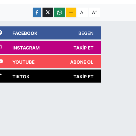
-
+
A
A
FACEBOOK
BEĞEN
INSTAGRAM
TAKIP ET
YOUTUBE
ABONE OL
TIKTOK
TAKIP ET