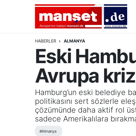
DÜNYA
Nöbetçi Eczaneler
AVRUPA
Hava Durumu
HABERLER
ALMANYA
Eski Hambu
ALMANYA
Namaz Vakitleri
Avrupa kriz
TÜRKİYE
Trafik Durumu
HAMBURG
Puan Durumu ve Fikstür
Hamburg’un eski belediye ba
politikasını sert sözlerle ele
SPOR
Tüm Manşetler
çözümünde daha aktif rol üst
DEUTSCH
Son Dakika Haberleri
sadece Amerikalılara bırakma
EKONOMİ
Haber Arşivi
#Almanya