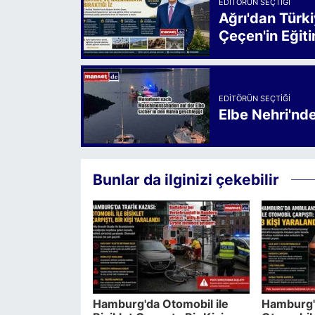
EDITÖRÜN SEÇTIĞI
Ağrı'dan Türk
Çeçen'in Eğiti
EDITÖRÜN SEÇTIĞI
Elbe Nehri'nd
Bunlar da ilginizi çekebilir
Hamburg'da Otomobil ile
Hamburg'