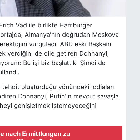
rich Vad ile birlikte
Hamburger
portajda, Almanya’nın doğrudan Moskova
rektiğini vurguladı. ABD eski Başkanı
k verdiğini de dile getiren Dohnanyi,
ıyorum: Bu işi biz başlattık. Şimdi de
llandı.
k tehdit oluşturduğu yönündeki iddiaları
ndiren Dohnanyi, Putin’in mevcut savaşla
epheyi genişletmek istemeyeceğini
le nach Ermittlungen zu