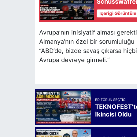
Schusswaffena
İçeriği Görüntül
Avrupa’nın inisiyatif alması gerekt
Almanya’nın özel bir sorumluluğu 
“ABD’de, bizde savaş çıkarsa hiçb
Avrupa devreye girmeli.”
EDITÖRÜN SEÇTIĞI
TEKNOFEST’te 
İkincisi Oldu