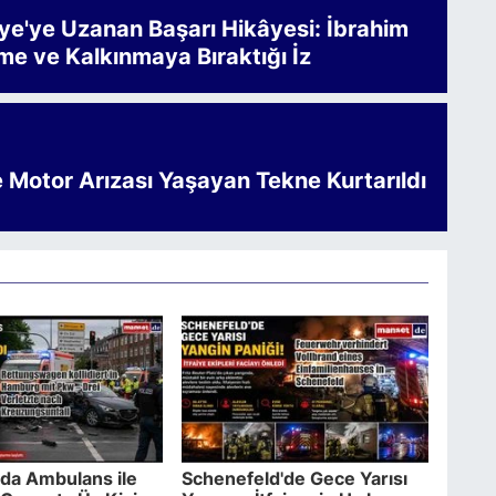
iye'ye Uzanan Başarı Hikâyesi: İbrahim
me ve Kalkınmaya Bıraktığı İz
e Motor Arızası Yaşayan Tekne Kurtarıldı
da Ambulans ile
Schenefeld'de Gece Yarısı