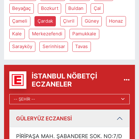
Beyağaç
Bozkurt
Buldan
Çal
Çameli
Çardak
Çivril
Güney
Honaz
Kale
Merkezefendi
Pamukkale
Sarayköy
Serinhisar
Tavas
İSTANBUL NÖBETÇI
ECZANELER
GÜLERYÜZ ECZANESİ
PİRİPAŞA MAH. ŞABANDERE SOK. NO:7/D