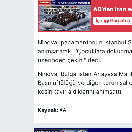
AB’den İran a
İçeriği Görüntül
Ninova, parlamentonun İstanbul S
anımsatarak, "Çocuklara dokunmayı
üzerinden çekin." dedi.
Ninova, Bulgaristan Anayasa Mahk
Başmüftülüğü ve diğer kurumsal ot
kesin tavır aldıklarını anımsattı.
Kaynak:
AA