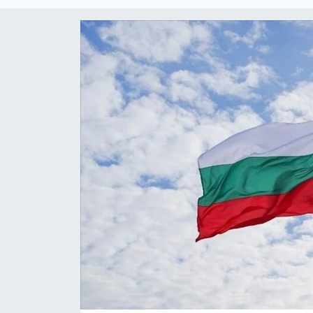
SİYASET
SAĞLIK