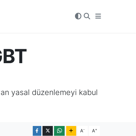
GBT
yan yasal düzenlemeyi kabul
-
+
A
A