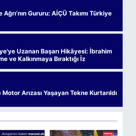
Ağrı’nın Gururu: AİÇÜ Takımı Türkiye
iye'ye Uzanan Başarı Hikâyesi: İbrahim
me ve Kalkınmaya Bıraktığı İz
e Motor Arızası Yaşayan Tekne Kurtarıldı