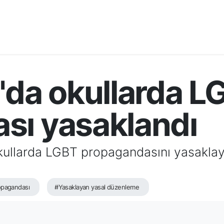
'da okullarda L
sı yasaklandı
kullarda LGBT propagandasını yasakla
opagandası
#Yasaklayan yasal düzenleme