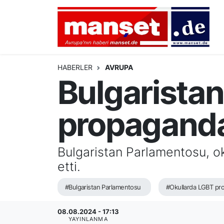
DÜNYA
Nöbetçi Eczaneler
AVRUPA
Hava Durumu
HABERLER
AVRUPA
Bulgaristan
ALMANYA
Namaz Vakitleri
propaganda
TÜRKİYE
Trafik Durumu
HAMBURG
Puan Durumu ve Fikstür
Bulgaristan Parlamentosu, o
etti.
SPOR
Tüm Manşetler
#Bulgaristan Parlamentosu
#Okullarda LGBT pr
DEUTSCH
Son Dakika Haberleri
08.08.2024 - 17:13
EKONOMİ
Haber Arşivi
YAYINLANMA