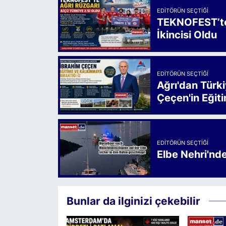
EDITÖRÜN SEÇTIĞI
TEKNOFEST’te 
İkincisi Oldu
EDITÖRÜN SEÇTIĞI
Ağrı'dan Türk
Çeçen'in Eğiti
EDITÖRÜN SEÇTIĞI
Elbe Nehri'nd
Bunlar da ilginizi çekebilir