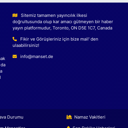
Sitemiz tamamen yayıncılık ilkesi
doğrultusunda olup kar amacı gütmeyen bir haber
yayın platformudur, Toronto, ON D5E 1C7, Canada
Fikir ve Görüşleriniz için bize mail' den
ulaabilirsiniz!
info@manset.de
mak
 da
ca
l
ava Durumu
Namaz Vakitleri