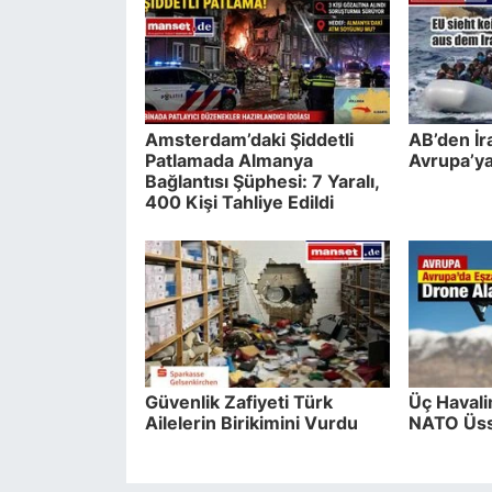
Amsterdam’daki Şiddetli
AB’den İr
Patlamada Almanya
Avrupa’ya
Bağlantısı Şüphesi: 7 Yaralı,
400 Kişi Tahliye Edildi
Güvenlik Zafiyeti Türk
Üç Havali
Ailelerin Birikimini Vurdu
NATO Üss