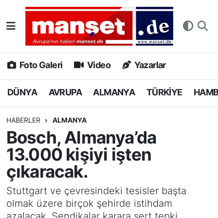
DÜNYA
Nöbetçi Eczaneler
AVRUPA
Hava Durumu
Foto Galeri
Video
Yazarlar
ALMANYA
Namaz Vakitleri
DÜNYA
AVRUPA
ALMANYA
TÜRKİYE
HAM
TÜRKİYE
Trafik Durumu
HABERLER
ALMANYA
Bosch, Almanya’da
HAMBURG
Puan Durumu ve Fikstür
13.000 kişiyi işten
SPOR
Tüm Manşetler
çıkaracak.
DEUTSCH
Son Dakika Haberleri
Stuttgart ve çevresindeki tesisler başta
olmak üzere birçok şehirde istihdam
EKONOMİ
Haber Arşivi
azalacak. Sendikalar karara sert tepki