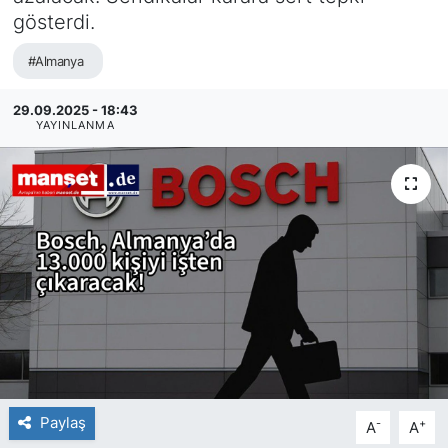
gösterdi.
SİYASET
#Almanya
SAĞLIK
29.09.2025 - 18:43
YAYINLANMA
Paylaş
-
+
A
A