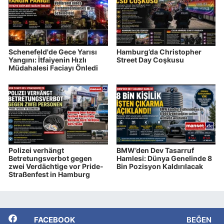
Schenefeld'de Gece Yarısı
Hamburg’da Christopher
Yangını: İtfaiyenin Hızlı
Street Day Coşkusu
Müdahalesi Faciayı Önledi
Polizei verhängt
BMW’den Dev Tasarruf
Betretungsverbot gegen
Hamlesi: Dünya Genelinde 8
zwei Verdächtige vor Pride-
Bin Pozisyon Kaldırılacak
Straßenfest in Hamburg
FACEBOOK
BEĞEN