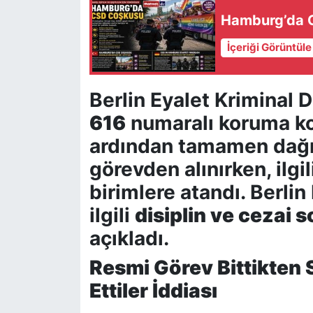
Hamburg’da C
İçeriği Görüntül
Berlin Eyalet Kriminal D
616
numaralı koruma kom
ardından tamamen dağıtı
görevden alınırken, ilgi
birimlere atandı. Berli
ilgili
disiplin ve cezai 
açıkladı.
Resmi Görev Bittikten
Ettiler İddiası