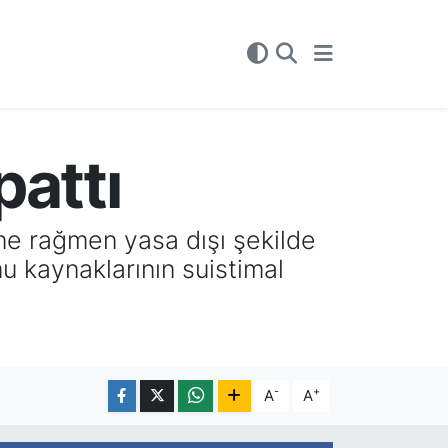
pattı
ne rağmen yasa dışı şekilde
mu kaynaklarının suistimal
-
+
A
A