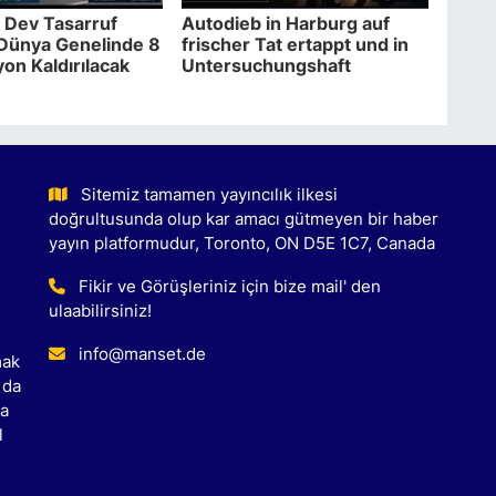
Dev Tasarruf
Autodieb in Harburg auf
 Dünya Genelinde 8
frischer Tat ertappt und in
yon Kaldırılacak
Untersuchungshaft
Sitemiz tamamen yayıncılık ilkesi
doğrultusunda olup kar amacı gütmeyen bir haber
yayın platformudur, Toronto, ON D5E 1C7, Canada
Fikir ve Görüşleriniz için bize mail' den
ulaabilirsiniz!
info@manset.de
mak
 da
ca
l