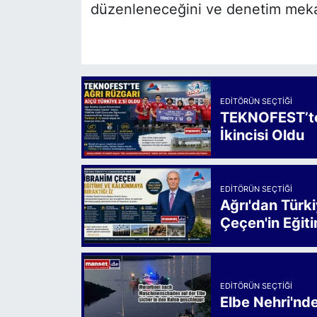
düzenleneceğini ve denetim mekani
EDITÖRÜN SEÇTIĞI
TEKNOFEST’te 
İkincisi Oldu
EDITÖRÜN SEÇTIĞI
Ağrı'dan Türk
Çeçen'in Eğiti
EDITÖRÜN SEÇTIĞI
Elbe Nehri'nd