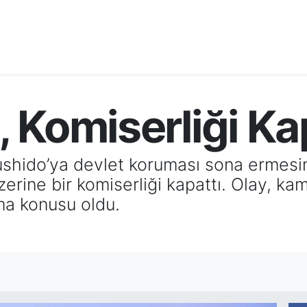
i, Komiserliği Ka
Bushido’ya devlet koruması sona ermesi
zerine bir komiserliği kapattı. Olay, ka
ma konusu oldu.