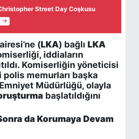
hristopher Street Day Coşkusu
e
airesi’ne (
LKA
) bağlı
LKA
iserliği, iddiaların
ldı. Komiserliğin yöneticisi
li polis memurları başka
n Emniyet Müdürlüğü, olayla
soruşturma
başlatıldığını
 Sonra da Korumaya Devam