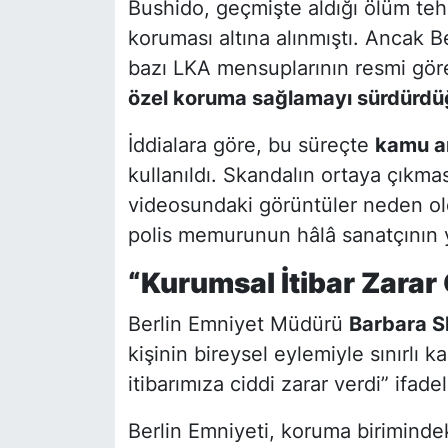
Bushido, geçmişte aldığı ölüm teh
koruması altına alınmıştı. Ancak B
bazı LKA mensuplarının resmi gör
özel koruma sağlamayı sürdürdü
İddialara göre, bu süreçte
kamu ar
kullanıldı. Skandalın ortaya çıkmas
videosundaki görüntüler neden old
polis memurunun hâlâ sanatçının y
“Kurumsal İtibar Zarar
Berlin Emniyet Müdürü
Barbara S
kişinin bireysel eylemiyle sınırlı 
itibarımıza ciddi zarar verdi” ifadel
Berlin Emniyeti, koruma birimind