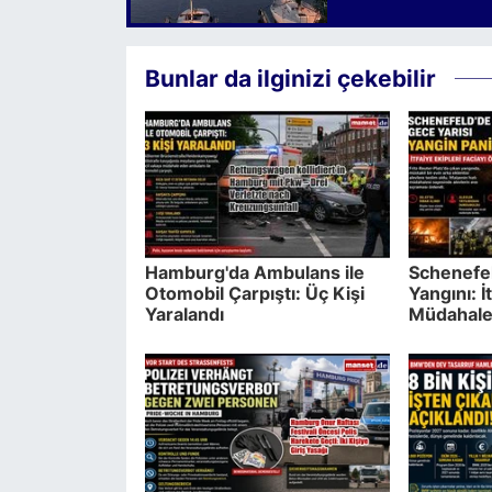
Bunlar da ilginizi çekebilir
Hamburg'da Ambulans ile
Schenefel
Otomobil Çarpıştı: Üç Kişi
Yangını: İ
Yaralandı
Müdahales