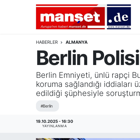
DÜNYA
Nöbetçi Eczaneler
AVRUPA
Hava Durumu
HABERLER
ALMANYA
Berlin Polis
ALMANYA
Namaz Vakitleri
TÜRKİYE
Trafik Durumu
Berlin Emniyeti, ünlü rapçi 
koruma sağlandığı iddiaları ü
HAMBURG
Puan Durumu ve Fikstür
edildiği şüphesiyle soruştur
SPOR
Tüm Manşetler
#Berlin
DEUTSCH
Son Dakika Haberleri
19.10.2025 - 16:30
YAYINLANMA
EKONOMİ
Haber Arşivi