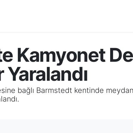
e Kamyonet Dev
 Yaralandı
sine bağlı Barmstedt kentinde meydana
landı.