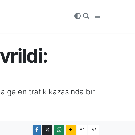
rildi:
 gelen trafik kazasında bir
-
+
A
A