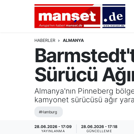
DÜNYA
Nöbetçi Eczaneler
AVRUPA
Hava Durumu
HABERLER
ALMANYA
Barmstedt't
ALMANYA
Namaz Vakitleri
Sürücü Ağır
TÜRKİYE
Trafik Durumu
HAMBURG
Puan Durumu ve Fikstür
Almanya'nın Pinneberg bölge
kamyonet sürücüsü ağır yara
SPOR
Tüm Manşetler
#Hamburg
DEUTSCH
Son Dakika Haberleri
28.06.2026 - 17:09
28.06.2026 - 17:18
EKONOMİ
Haber Arşivi
YAYINLANMA
GÜNCELLEME