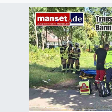
SİYASET
SAĞLIK