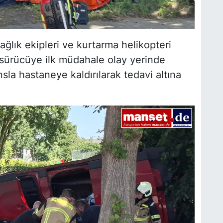
sağlık ekipleri ve kurtarma helikopteri
n sürücüye ilk müdahale olay yerinde
sla hastaneye kaldırılarak tedavi altına