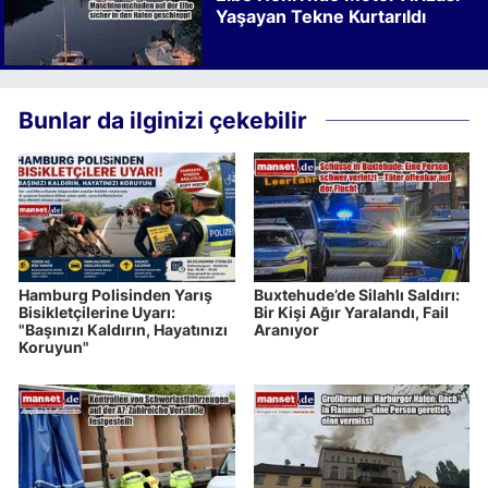
Yaşayan Tekne Kurtarıldı
Bunlar da ilginizi çekebilir
Hamburg Polisinden Yarış
Buxtehude’de Silahlı Saldırı:
Bisikletçilerine Uyarı:
Bir Kişi Ağır Yaralandı, Fail
"Başınızı Kaldırın, Hayatınızı
Aranıyor
Koruyun"