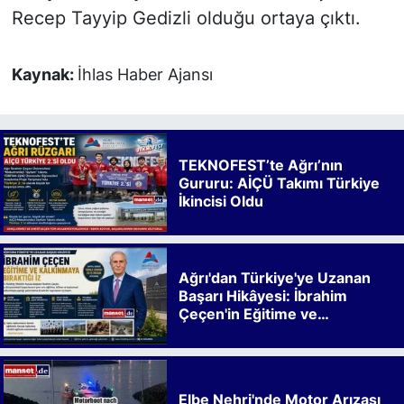
Recep Tayyip Gedizli olduğu ortaya çıktı.
Kaynak:
İhlas Haber Ajansı
TEKNOFEST’te Ağrı’nın
Gururu: AİÇÜ Takımı Türkiye
İkincisi Oldu
Ağrı'dan Türkiye'ye Uzanan
Başarı Hikâyesi: İbrahim
Çeçen'in Eğitime ve
Kalkınmaya Bıraktığı İz
Elbe Nehri'nde Motor Arızası