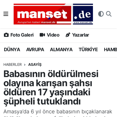
DÜNYA
Nöbetçi Eczaneler
AVRUPA
Hava Durumu
Foto Galeri
Video
Yazarlar
ALMANYA
Namaz Vakitleri
DÜNYA
AVRUPA
ALMANYA
TÜRKİYE
HAM
TÜRKİYE
Trafik Durumu
HABERLER
ASAYİŞ
Babasının öldürülmesi
HAMBURG
Puan Durumu ve Fikstür
olayına karışan şahsı
SPOR
Tüm Manşetler
öldüren 17 yaşındaki
şüpheli tutuklandı
DEUTSCH
Son Dakika Haberleri
Amasya’da 6 yıl önce babasının bıçaklanarak
EKONOMİ
Haber Arşivi