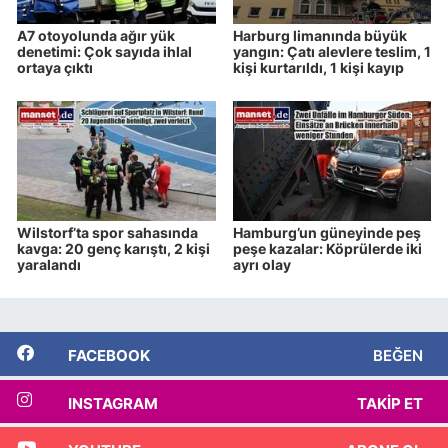
A7 otoyolunda ağır yük
Harburg limanında büyük
denetimi: Çok sayıda ihlal
yangın: Çatı alevlere teslim, 1
ortaya çıktı
kişi kurtarıldı, 1 kişi kayıp
Wilstorf’ta spor sahasında
Hamburg’un güneyinde peş
kavga: 20 genç karıştı, 2 kişi
peşe kazalar: Köprülerde iki
yaralandı
ayrı olay
FACEBOOK
BEĞEN
INSTAGRAM
TAKIP ET