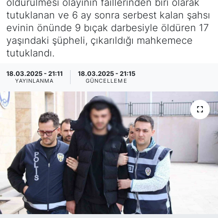
öldürülmesi olayının faillerinden biri olarak
tutuklanan ve 6 ay sonra serbest kalan şahsı
SİYASET
evinin önünde 9 bıçak darbesiyle öldüren 17
yaşındaki şüpheli, çıkarıldığı mahkemece
SAĞLIK
tutuklandı.
18.03.2025 - 21:11
18.03.2025 - 21:15
YAYINLANMA
GÜNCELLEME