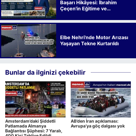
Başarı Hikâyesi: İbrahim
Çeçen'in Eğitime ve
Kalkınmaya Bıraktığı İz
Elbe Nehri'nde Motor Arızası
Yaşayan Tekne Kurtarıldı
Bunlar da ilginizi çekebilir
Amsterdam’daki Şiddetli
AB’den İran açıklaması:
Patlamada Almanya
Avrupa’ya göç dalgası yok
Bağlantısı Şüphesi: 7 Yaralı,
400 Kişi Tahliye Edildi