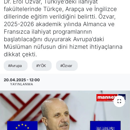
Dr. Erol Özvar, Türkiye’deki ilahiyat
fakültelerinde Türkçe, Arapça ve İngilizce
SİYASET
dillerinde eğitim verildiğini belirtti. Özvar,
2025-2026 akademik yılında Almanca ve
SAĞLIK
Fransızca ilahiyat programlarının
başlatılacağını duyurarak Avrupa’daki
Müslüman nüfusun dini hizmet ihtiyaçlarına
dikkat çekti.
#Avrupa
#YÖK
#Özvar
20.04.2025 - 12:00
YAYINLANMA