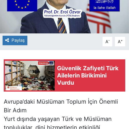
Paylaş
-
+
A
A
Güvenlik Zafiyeti Türk
Ailelerin Birikimini
Vurdu
Avrupa’daki Müslüman Toplum İçin Önemli
Bir Adım
Yurt dışında yaşayan Türk ve Müslüman
topluluklar, dini hizmetlerin etkinliği