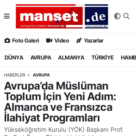
DÜNYA
Nöbetçi Eczaneler
AVRUPA
Hava Durumu
Foto Galeri
Video
Yazarlar
ALMANYA
Namaz Vakitleri
DÜNYA
AVRUPA
ALMANYA
TÜRKİYE
HAM
TÜRKİYE
Trafik Durumu
HABERLER
AVRUPA
Avrupa’da Müslüman
HAMBURG
Puan Durumu ve Fikstür
Toplum İçin Yeni Adım:
SPOR
Tüm Manşetler
Almanca ve Fransızca
İlahiyat Programları
DEUTSCH
Son Dakika Haberleri
Yükseköğretim Kurulu (YÖK) Başkanı Prof.
EKONOMİ
Haber Arşivi