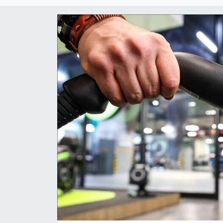
SİYASET
SAĞLIK