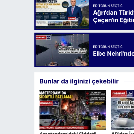
EDITÖRÜN SEÇTIĞI
Ağrı'dan Türk
Çeçen'in Eğiti
EDITÖRÜN SEÇTIĞI
Elbe Nehri'nd
Bunlar da ilginizi çekebilir
Amsterdam’daki Şiddetli
AB’den İr