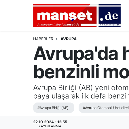
DÜNYA
Nöbetçi Eczaneler
AVRUPA
Hava Durumu
HABERLER
AVRUPA
Avrupa'da hi
ALMANYA
Namaz Vakitleri
benzinli mo
TÜRKİYE
Trafik Durumu
HAMBURG
Puan Durumu ve Fikstür
Avrupa Birliği (AB) yeni otom
paya ulaşarak ilk defa benzinl
SPOR
Tüm Manşetler
#Avrupa Birliği (AB)
#Avrupa Otomobil Üreticileri 
DEUTSCH
Son Dakika Haberleri
22.10.2024 - 12:55
EKONOMİ
Haber Arşivi
YAYINLANMA