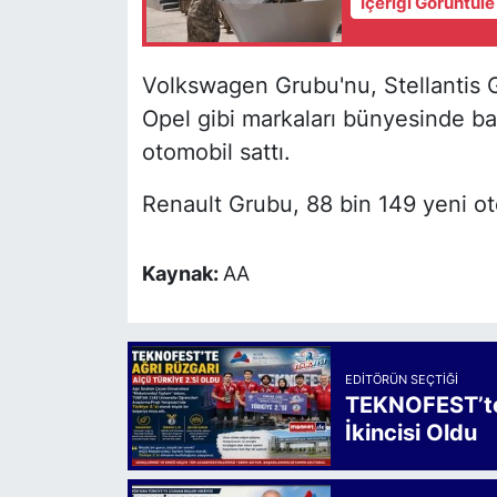
İçeriği Görüntül
Volkswagen Grubu'nu, Stellantis G
Opel gibi markaları bünyesinde ba
otomobil sattı.​​​​​​​
Renault Grubu, 88 bin 149 yeni ot
Kaynak:
AA
EDITÖRÜN SEÇTIĞI
TEKNOFEST’te 
İkincisi Oldu