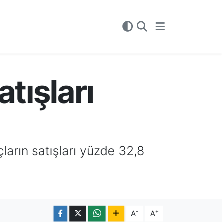
tışları
çların satışları yüzde 32,8
-
+
A
A