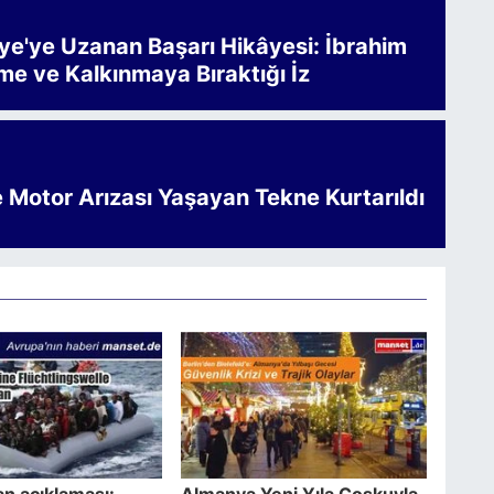
iye'ye Uzanan Başarı Hikâyesi: İbrahim
me ve Kalkınmaya Bıraktığı İz
e Motor Arızası Yaşayan Tekne Kurtarıldı
an açıklaması:
Almanya Yeni Yıla Coşkuyla