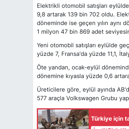
Elektrikli otomobil satışları eylü
9,8 artarak 139 bin 702 oldu. Elektr
döneminde ise geçen yılın aynı dö
1 milyon 47 bin 869 adet seviyesin
Yeni otomobil satışları eylülde g
yüzde 7, Fransa'da yüzde 11,1, İtal
Öte yandan, ocak-eylül döneminde 
dönemine kıyasla yüzde 0,6 artara
Üreticilere göre, eylül ayında AB'd
577 araçla Volkswagen Grubu yapt
Türkiye için t