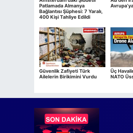
Patlamada Almanya
Avrupa’ya
Bağlantısı Şüphesi: 7 Yaralı,
400 Kişi Tahliye Edildi
Güvenlik Zafiyeti Türk
Üç Havali
Ailelerin Birikimini Vurdu
NATO Üss