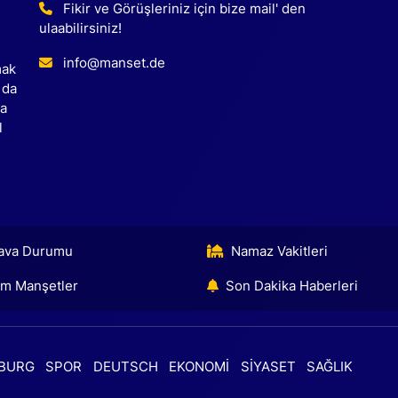
Fikir ve Görüşleriniz için bize mail' den
ulaabilirsiniz!
info@manset.de
mak
 da
ca
l
ava Durumu
Namaz Vakitleri
m Manşetler
Son Dakika Haberleri
BURG
SPOR
DEUTSCH
EKONOMİ
SİYASET
SAĞLIK