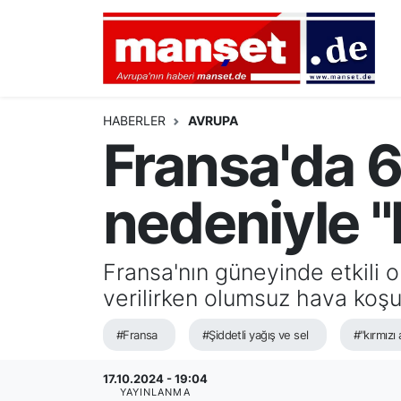
DÜNYA
Nöbetçi Eczaneler
AVRUPA
Hava Durumu
HABERLER
AVRUPA
Fransa'da 6 
ALMANYA
Namaz Vakitleri
nedeniyle "k
TÜRKİYE
Trafik Durumu
HAMBURG
Puan Durumu ve Fikstür
Fransa'nın güneyinde etkili o
verilirken olumsuz hava koşul
SPOR
Tüm Manşetler
#Fransa
#Şiddetli yağış ve sel
#"kırmızı 
DEUTSCH
Son Dakika Haberleri
17.10.2024 - 19:04
EKONOMİ
Haber Arşivi
YAYINLANMA