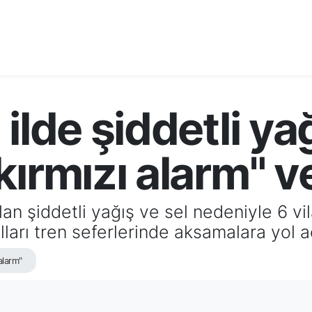
ilde şiddetli ya
ırmızı alarm" ve
lan şiddetli yağış ve sel nedeniyle 6 vi
ları tren seferlerinde aksamalara yol aç
alarm"