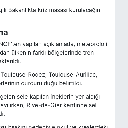
gili Bakanlıkta kriz masası kurulacağını
ma
SNCF'ten yapılan açıklamada, meteoroloji
dan ülkenin farklı bölgelerinde tren
ktarıldı.
Toulouse-Rodez, Toulouse-Aurillac,
erinin durdurulduğu belirtildi.
elen sele kapılan ineklerin yer aldığı
ayılırken, Rive-de-Gier kentinde sel
ı.
su baskını nedeniyle okul ve kreşlerdeki