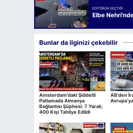
EDITÖRÜN SEÇTIĞI
Elbe Nehri'nd
Bunlar da ilginizi çekebilir
Amsterdam’daki Şiddetli
AB’den İr
Patlamada Almanya
Avrupa’ya
Bağlantısı Şüphesi: 7 Yaralı,
400 Kişi Tahliye Edildi