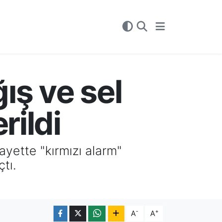
ğış ve sel
rildi
layette "kırmızı alarm"
tı.
-
+
A
A