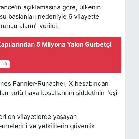
rance'ın açıklamasına göre, ülkenin
su baskınları nedeniyle 6 vilayette
uruncu alarm" verildi.
Kapılarından 5 Milyona Yakın Gurbetçi
e
Agnes Pannier-Runacher, X hesabından
lan kötü hava koşullarının şiddetinin "eşi
erilen vilayetlerde yaşayan
melerini ve yetkililerin güvenlik