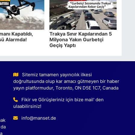
manı Kapatıldı,
Trakya Sınır Kapılarından 5
ü Alarmda!
Milyona Yakın Gurbetçi
Geçiş Yaptı
Sitemiz tamamen yayıncılık ilkesi
doğrultusunda olup kar amacı gütmeyen bir haber
yayın platformudur, Toronto, ON D5E 1C7, Canada
Fikir ve Görüşleriniz için bize mail' den
ulaabilirsiniz!
info@manset.de
mak
 da
ca