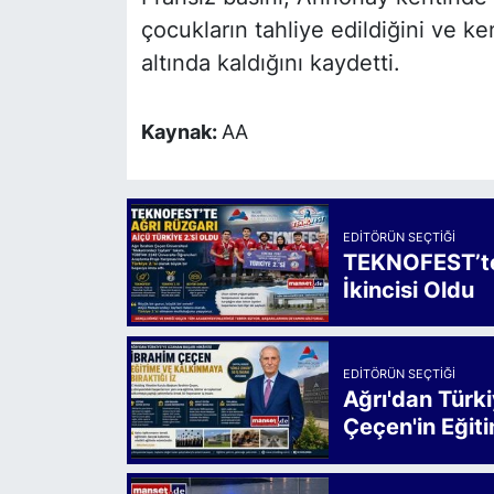
çocukların tahliye edildiğini ve ke
altında kaldığını kaydetti.
Kaynak:
AA
EDITÖRÜN SEÇTIĞI
TEKNOFEST’te 
İkincisi Oldu
EDITÖRÜN SEÇTIĞI
Ağrı'dan Türk
Çeçen'in Eğiti