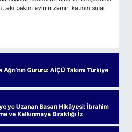
ntteki bakım evinin zemin katının sular
Ağrı’nın Gururu: AİÇÜ Takımı Türkiye
iye'ye Uzanan Başarı Hikâyesi: İbrahim
me ve Kalkınmaya Bıraktığı İz