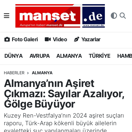
DÜNYA
Nöbetçi Eczaneler
AVRUPA
Hava Durumu
Foto Galeri
Video
Yazarlar
ALMANYA
Namaz Vakitleri
DÜNYA
AVRUPA
ALMANYA
TÜRKİYE
HAM
TÜRKİYE
Trafik Durumu
HABERLER
ALMANYA
Almanya’nın Aşiret
HAMBURG
Puan Durumu ve Fikstür
Çıkmazı: Sayılar Azalıyor,
SPOR
Tüm Manşetler
Gölge Büyüyor
DEUTSCH
Son Dakika Haberleri
Kuzey Ren-Vestfalya’nın 2024 aşiret suçları
raporu, Türk-Arap kökenli büyük ailelerin
EKONOMİ
Haber Arşivi
eyaletteki suç yapılanmaları üzerinde