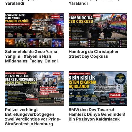
Yaralandı
Yaralandı
Schenefeld'de Gece Yarısı
Hamburg’da Christopher
Yangını: İtfaiyenin Hızlı
Street Day Coşkusu
Müdahalesi Faciayı Önledi
Polizei verhängt
BMW’den Dev Tasarruf
Betretungsverbot gegen
Hamlesi: Dünya Genelinde 8
zwei Verdächtige vor Pride-
Bin Pozisyon Kaldırılacak
Straßenfest in Hamburg