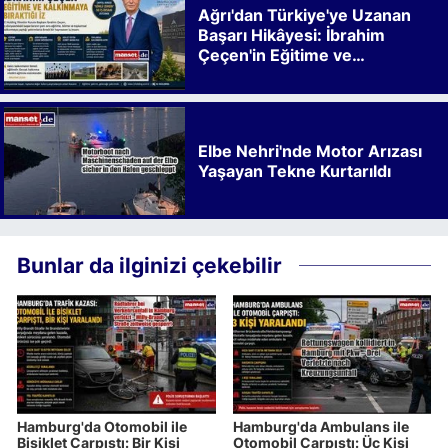
Ağrı'dan Türkiye'ye Uzanan
Başarı Hikâyesi: İbrahim
Çeçen'in Eğitime ve
Kalkınmaya Bıraktığı İz
Elbe Nehri'nde Motor Arızası
Yaşayan Tekne Kurtarıldı
Bunlar da ilginizi çekebilir
Hamburg'da Otomobil ile
Hamburg'da Ambulans ile
Bisiklet Çarpıştı: Bir Kişi
Otomobil Çarpıştı: Üç Kişi