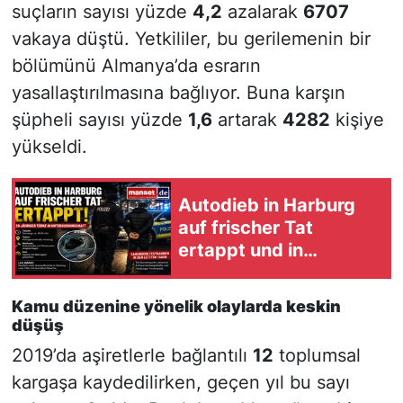
suçların sayısı yüzde
4,2
azalarak
6707
vakaya düştü. Yetkililer, bu gerilemenin bir
bölümünü Almanya’da esrarın
yasallaştırılmasına bağlıyor. Buna karşın
şüpheli sayısı yüzde
1,6
artarak
4282
kişiye
yükseldi.
Autodieb in Harburg
auf frischer Tat
ertappt und in
Untersuchungshaft
Kamu düzenine yönelik olaylarda keskin
düşüş
2019’da aşiretlerle bağlantılı
12
toplumsal
kargaşa kaydedilirken, geçen yıl bu sayı