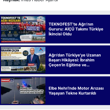
TEKNOFEST’te Ağrı’nın
Gururu: AİÇÜ Takımı Türkiye
İkincisi Oldu
Ağrı'dan Türkiye'ye Uzanan
Başarı Hikâyesi: İbrahim
Çeçen'in Eğitime ve
Kalkınmaya Bıraktığı İz
Elbe Nehri'nde Motor Arızası
Yaşayan Tekne Kurtarıldı