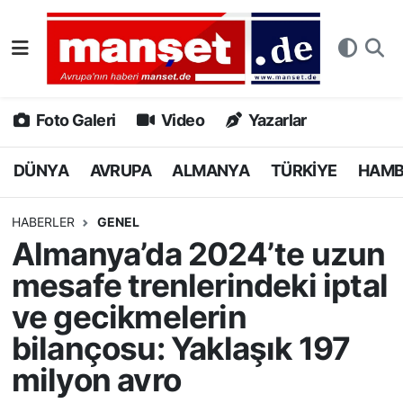
DÜNYA
Nöbetçi Eczaneler
AVRUPA
Hava Durumu
Foto Galeri
Video
Yazarlar
ALMANYA
Namaz Vakitleri
DÜNYA
AVRUPA
ALMANYA
TÜRKİYE
HAM
TÜRKİYE
Trafik Durumu
HABERLER
GENEL
Almanya’da 2024’te uzun
HAMBURG
Puan Durumu ve Fikstür
mesafe trenlerindeki iptal
SPOR
Tüm Manşetler
ve gecikmelerin
bilançosu: Yaklaşık 197
DEUTSCH
Son Dakika Haberleri
milyon avro
EKONOMİ
Haber Arşivi