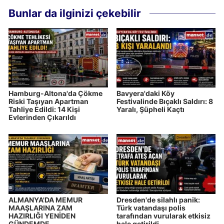
Bunlar da ilginizi çekebilir
Hamburg-Altona'da Çökme
Bavyera'daki Köy
Riski Taşıyan Apartman
Festivalinde Bıçaklı Saldırı: 8
Tahliye Edildi: 14 Kişi
Yaralı, Şüpheli Kaçtı
Evlerinden Çıkarıldı
ALMANYA'DA MEMUR
Dresden'de silahlı panik:
MAAŞLARINA ZAM
Türk vatandaşı polis
HAZIRLIĞI YENİDEN
tarafından vurularak etkisiz
GÜNDEMDE
hale getirildi