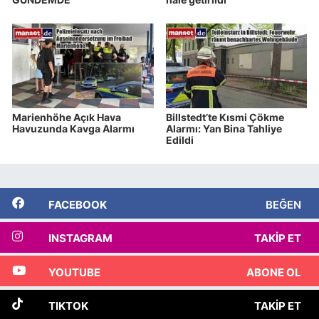
Marienhöhe Açık Hava
Billstedt’te Kısmi Çökme
Havuzunda Kavga Alarmı
Alarmı: Yan Bina Tahliye
Edildi
FACEBOOK
BEĞEN
INSTAGRAM
TAKIP ET
YOUTUBE
ABONE OL
TIKTOK
TAKIP ET