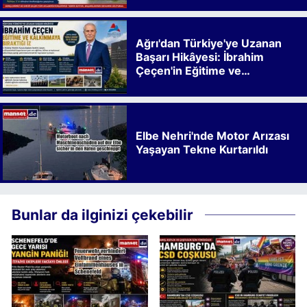
Ağrı'dan Türkiye'ye Uzanan
Başarı Hikâyesi: İbrahim
Çeçen'in Eğitime ve
Kalkınmaya Bıraktığı İz
Elbe Nehri'nde Motor Arızası
Yaşayan Tekne Kurtarıldı
Bunlar da ilginizi çekebilir