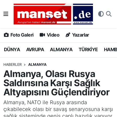
DÜNYA
Nöbetçi Eczaneler
AVRUPA
Hava Durumu
Foto Galeri
Video
Yazarlar
ALMANYA
Namaz Vakitleri
DÜNYA
AVRUPA
ALMANYA
TÜRKİYE
HAM
TÜRKİYE
Trafik Durumu
HABERLER
ALMANYA
Almanya, Olası Rusya
HAMBURG
Puan Durumu ve Fikstür
Saldırısına Karşı Sağlık
SPOR
Tüm Manşetler
Altyapısını Güçlendiriyor
DEUTSCH
Son Dakika Haberleri
Almanya, NATO ile Rusya arasında
çıkabilecek olası bir savaş senaryosuna karşı
EKONOMİ
Haber Arşivi
sağlık sisteminde geniş çaplı hazırlık yapıyor.