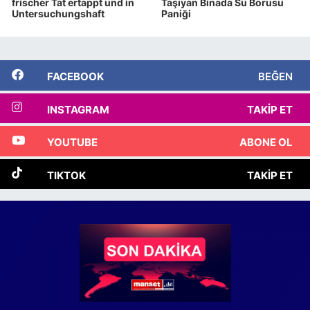
frischer Tat ertappt und in
Taşıyan Binada Su Borusu
Untersuchungshaft
Paniği
FACEBOOK
BEĞEN
INSTAGRAM
TAKIP ET
YOUTUBE
ABONE OL
TIKTOK
TAKIP ET