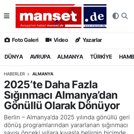
DÜNYA
Nöbetçi Eczaneler
AVRUPA
Hava Durumu
Foto Galeri
Video
Yazarlar
ALMANYA
Namaz Vakitleri
DÜNYA
AVRUPA
ALMANYA
TÜRKİYE
HAM
TÜRKİYE
Trafik Durumu
HABERLER
ALMANYA
2025’te Daha Fazla
HAMBURG
Puan Durumu ve Fikstür
Sığınmacı Almanya’dan
SPOR
Tüm Manşetler
Gönüllü Olarak Dönüyor
DEUTSCH
Son Dakika Haberleri
Berlin – Almanya’da 2025 yılında gönüllü geri
dönüş programlarından yararlanan sığınmacı
EKONOMİ
Haber Arşivi
sayısı önceki yıllara kıyasla belirgin biçimde