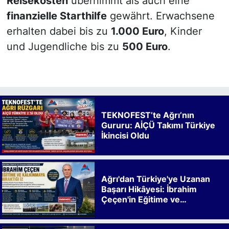
Reisekosten
übernimmt als auch eine
finanzielle Starthilfe
gewährt. Erwachsene
erhalten dabei bis zu
1.000 Euro
, Kinder
und Jugendliche bis zu
500 Euro
.
TEKNOFEST’te Ağrı’nın
Gururu: AİÇÜ Takımı Türkiye
İkincisi Oldu
Ağrı'dan Türkiye'ye Uzanan
Başarı Hikâyesi: İbrahim
Çeçen'in Eğitime ve
Kalkınmaya Bıraktığı İz