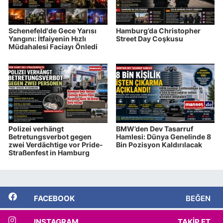
Schenefeld'de Gece Yarısı
Hamburg’da Christopher
Yangını: İtfaiyenin Hızlı
Street Day Coşkusu
Müdahalesi Faciayı Önledi
Polizei verhängt
BMW’den Dev Tasarruf
Betretungsverbot gegen
Hamlesi: Dünya Genelinde 8
zwei Verdächtige vor Pride-
Bin Pozisyon Kaldırılacak
Straßenfest in Hamburg
FACEBOOK
BEĞEN
INSTAGRAM
TAKIP ET