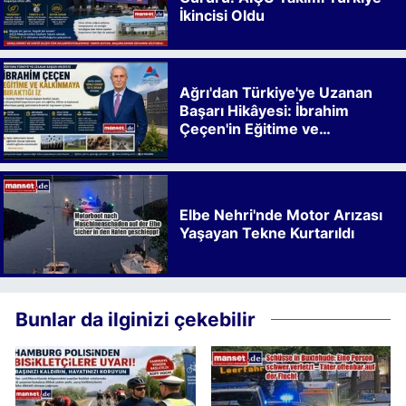
İkincisi Oldu
Ağrı'dan Türkiye'ye Uzanan
Başarı Hikâyesi: İbrahim
Çeçen'in Eğitime ve
Kalkınmaya Bıraktığı İz
Elbe Nehri'nde Motor Arızası
Yaşayan Tekne Kurtarıldı
Bunlar da ilginizi çekebilir