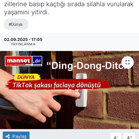
zillerine basıp kaçtığı sırada silahla vurularak
SİYASET
yaşamını yitirdi.
#Dünya
SAĞLIK
02.09.2025 - 17:05
YAYINLANMA
Paylaş
-
+
A
A