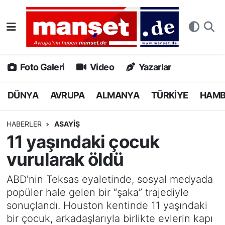
DÜNYA
Nöbetçi Eczaneler
AVRUPA
Hava Durumu
Foto Galeri
Video
Yazarlar
ALMANYA
Namaz Vakitleri
DÜNYA
AVRUPA
ALMANYA
TÜRKİYE
HAM
TÜRKİYE
Trafik Durumu
HABERLER
ASAYİŞ
11 yaşındaki çocuk
HAMBURG
Puan Durumu ve Fikstür
vurularak öldü
SPOR
Tüm Manşetler
ABD’nin Teksas eyaletinde, sosyal medyada
popüler hale gelen bir “şaka” trajediyle
DEUTSCH
Son Dakika Haberleri
sonuçlandı. Houston kentinde 11 yaşındaki
bir çocuk, arkadaşlarıyla birlikte evlerin kapı
EKONOMİ
Haber Arşivi