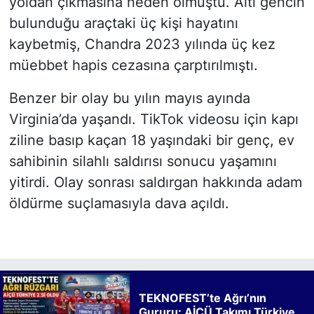
yoldan çıkmasına neden olmuştu. Altı gencin
bulunduğu araçtaki üç kişi hayatını
kaybetmiş, Chandra 2023 yılında üç kez
müebbet hapis cezasına çarptırılmıştı.
Benzer bir olay bu yılın mayıs ayında
Virginia’da yaşandı. TikTok videosu için kapı
ziline basıp kaçan 18 yaşındaki bir genç, ev
sahibinin silahlı saldırısı sonucu yaşamını
yitirdi. Olay sonrası saldırgan hakkında adam
öldürme suçlamasıyla dava açıldı.
TEKNOFEST’te Ağrı’nın
Gururu: AİÇÜ Takımı Türkiye