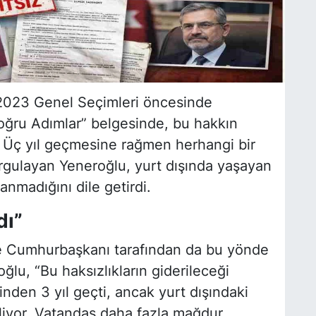
 2023 Genel Seçimleri öncesinde
Doğru Adımlar”
belgesinde, bu hakkın
tı. Üç yıl geçmesine rağmen herhangi bir
rgulayan Yeneroğlu, yurt dışında yaşayan
anmadığını dile getirdi.
dı”
e Cumhurbaşkanı tarafından da bu yönde
ğlu, “Bu haksızlıkların giderileceği
inden 3 yıl geçti, ancak yurt dışındaki
liyor. Vatandaş daha fazla mağdur