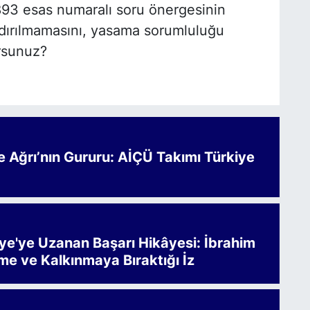
893 esas numaralı soru önergesinin
dırılmamasını, yasama sorumluluğu
orsunuz?
Ağrı’nın Gururu: AİÇÜ Takımı Türkiye
iye'ye Uzanan Başarı Hikâyesi: İbrahim
me ve Kalkınmaya Bıraktığı İz