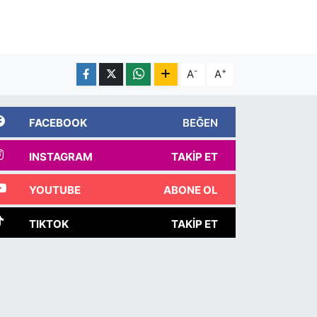
-
+
A
A
FACEBOOK
BEĞEN
INSTAGRAM
TAKIP ET
YOUTUBE
ABONE OL
TIKTOK
TAKIP ET