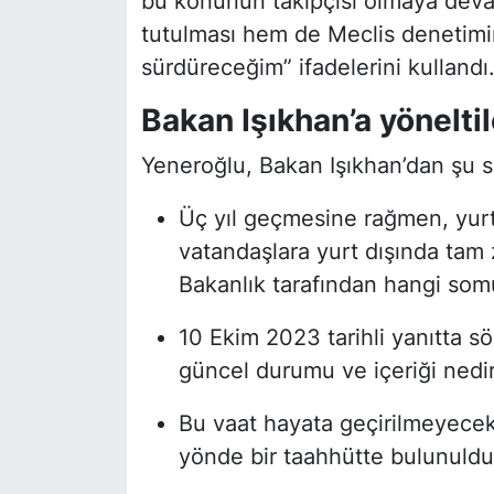
bu konunun takipçisi olmaya dev
tutulması hem de Meclis denetimin
sürdüreceğim” ifadelerini kullandı
Bakan Işıkhan’a yöneltil
Yeneroğlu, Bakan Işıkhan’dan şu so
Üç yıl geçmesine rağmen, yurt
vatandaşlara yurt dışında tam 
Bakanlık tarafından hangi somu
10 Ekim 2023 tarihli yanıtta s
güncel durumu ve içeriği nedi
Bu vaat hayata geçirilmeyec
yönde bir taahhütte bulunuldu