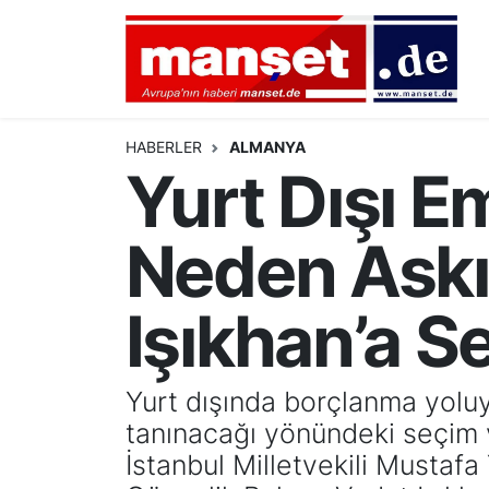
DÜNYA
Nöbetçi Eczaneler
AVRUPA
Hava Durumu
HABERLER
ALMANYA
Yurt Dışı E
ALMANYA
Namaz Vakitleri
Neden Askı
TÜRKİYE
Trafik Durumu
HAMBURG
Puan Durumu ve Fikstür
Işıkhan’a S
SPOR
Tüm Manşetler
Yurt dışında borçlanma yoluy
DEUTSCH
Son Dakika Haberleri
tanınacağı yönündeki seçim 
İstanbul Milletvekili Musta
EKONOMİ
Haber Arşivi