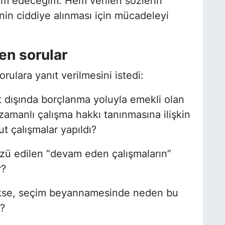
am edeceğim. Hem verilen sözlerin
in ciddiye alınması için mücadeleyi
.
en sorular
rulara yanıt verilmesini istedi:
 dışında borçlanma yoluyla emekli olan
zamanlı çalışma hakkı tanınmasına ilişkin
t çalışmalar yapıldı?
özü edilen “devam eden çalışmaların”
r?
ekse, seçim beyannamesinde neden bu
?