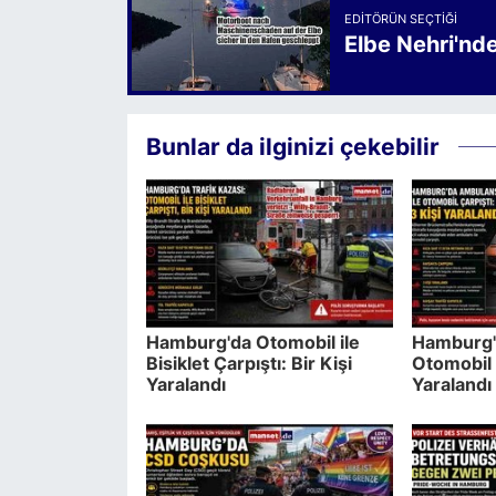
EDITÖRÜN SEÇTIĞI
Elbe Nehri'nd
Bunlar da ilginizi çekebilir
Hamburg'da Otomobil ile
Hamburg'
Bisiklet Çarpıştı: Bir Kişi
Otomobil 
Yaralandı
Yaralandı