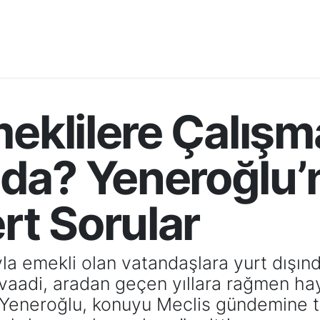
meklilere Çalış
da? Yeneroğlu’
ert Sorular
la emekli olan vatandaşlara yurt dışın
vaadi, aradan geçen yıllara rağmen hay
fa Yeneroğlu, konuyu Meclis gündemine 