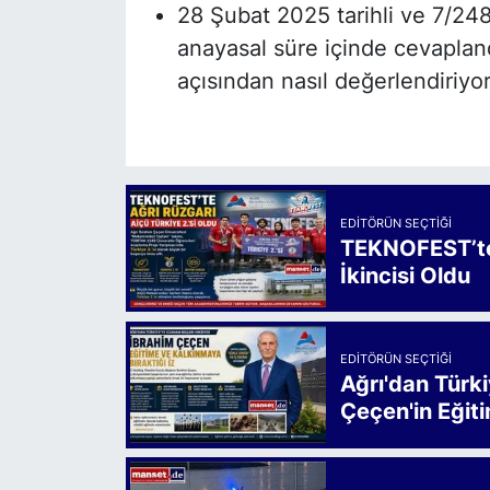
28 Şubat 2025 tarihli ve 7/24
anayasal süre içinde cevaplan
açısından nasıl değerlendiriy
EDITÖRÜN SEÇTIĞI
TEKNOFEST’te 
İkincisi Oldu
EDITÖRÜN SEÇTIĞI
Ağrı'dan Türk
Çeçen'in Eğiti