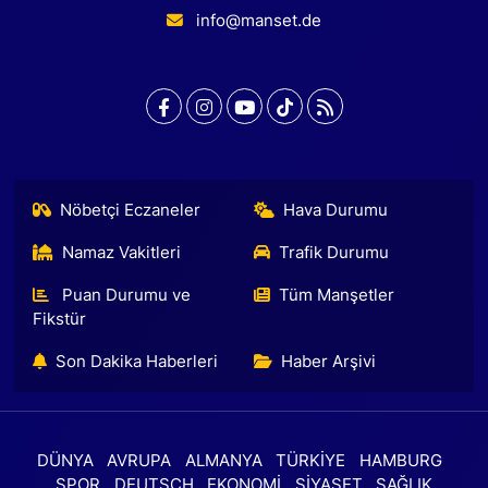
info@manset.de
Nöbetçi Eczaneler
Hava Durumu
Namaz Vakitleri
Trafik Durumu
Puan Durumu ve
Tüm Manşetler
Fikstür
Son Dakika Haberleri
Haber Arşivi
DÜNYA
AVRUPA
ALMANYA
TÜRKİYE
HAMBURG
SPOR
DEUTSCH
EKONOMİ
SİYASET
SAĞLIK