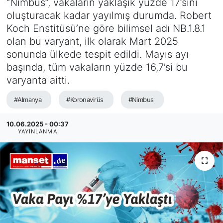
“Nimbus”, vakaların yaklaşık yüzde 17’sini
oluşturacak kadar yayılmış durumda. Robert
SİYASET
Koch Enstitüsü’ne göre bilimsel adı NB.1.8.1
olan bu varyant, ilk olarak Mart 2025
SAĞLIK
sonunda ülkede tespit edildi. Mayıs ayı
başında, tüm vakaların yüzde 16,7’si bu
varyanta aitti.
#Almanya
#Koronavirüs
#Nimbus
10.06.2025 - 00:37
YAYINLANMA