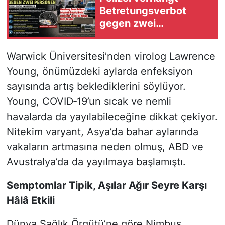
Betretungsverbot
gegen zwei
Verdächtige vor Pride-
Straßenfest in
Warwick Üniversitesi’nden virolog Lawrence
Hamburg
Young, önümüzdeki aylarda enfeksiyon
sayısında artış beklediklerini söylüyor.
Young, COVID‑19’un sıcak ve nemli
havalarda da yayılabileceğine dikkat çekiyor.
Nitekim varyant, Asya’da bahar aylarında
vakaların artmasına neden olmuş, ABD ve
Avustralya’da da yayılmaya başlamıştı.
Semptomlar Tipik, Aşılar Ağır Seyre Karşı
Hâlâ Etkili
Dünya Sağlık Örgütü’ne göre Nimbus