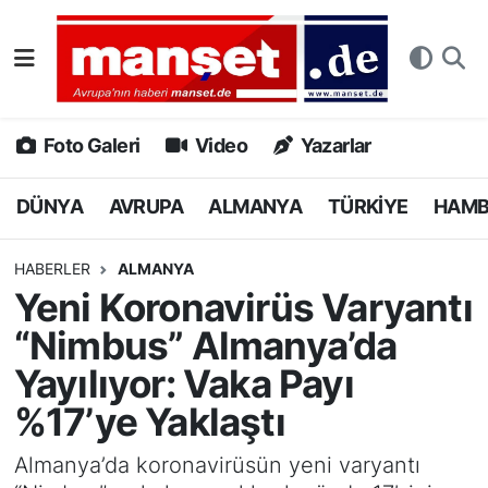
DÜNYA
Nöbetçi Eczaneler
AVRUPA
Hava Durumu
Foto Galeri
Video
Yazarlar
ALMANYA
Namaz Vakitleri
DÜNYA
AVRUPA
ALMANYA
TÜRKİYE
HAM
TÜRKİYE
Trafik Durumu
HABERLER
ALMANYA
Yeni Koronavirüs Varyantı
HAMBURG
Puan Durumu ve Fikstür
“Nimbus” Almanya’da
SPOR
Tüm Manşetler
Yayılıyor: Vaka Payı
%17’ye Yaklaştı
DEUTSCH
Son Dakika Haberleri
Almanya’da koronavirüsün yeni varyantı
EKONOMİ
Haber Arşivi