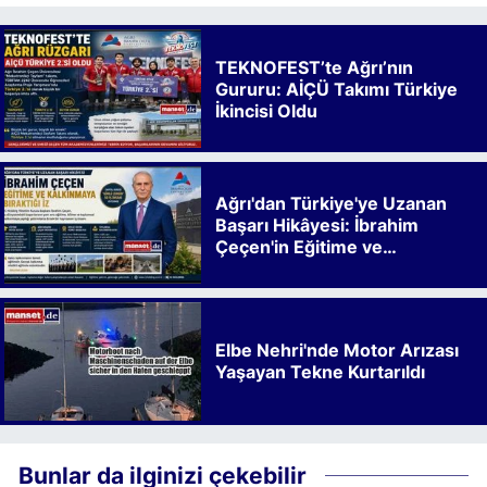
TEKNOFEST’te Ağrı’nın
Gururu: AİÇÜ Takımı Türkiye
İkincisi Oldu
Ağrı'dan Türkiye'ye Uzanan
Başarı Hikâyesi: İbrahim
Çeçen'in Eğitime ve
Kalkınmaya Bıraktığı İz
Elbe Nehri'nde Motor Arızası
Yaşayan Tekne Kurtarıldı
Bunlar da ilginizi çekebilir