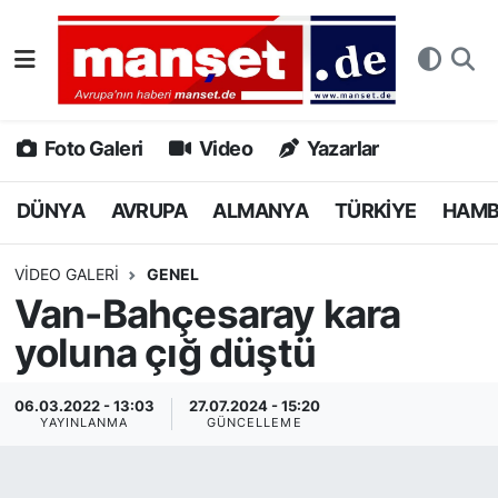
DÜNYA
Nöbetçi Eczaneler
AVRUPA
Hava Durumu
Foto Galeri
Video
Yazarlar
ALMANYA
Namaz Vakitleri
DÜNYA
AVRUPA
ALMANYA
TÜRKİYE
HAM
TÜRKİYE
Trafik Durumu
VIDEO GALERI
GENEL
Van-Bahçesaray kara
HAMBURG
Puan Durumu ve Fikstür
yoluna çığ düştü
SPOR
Tüm Manşetler
06.03.2022 - 13:03
27.07.2024 - 15:20
DEUTSCH
Son Dakika Haberleri
YAYINLANMA
GÜNCELLEME
EKONOMİ
Haber Arşivi