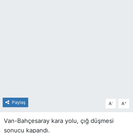
SİYASET
SAĞLIK
Paylaş
-
+
A
A
Van-Bahçesaray kara yolu, çığ düşmesi
sonucu kapandı.