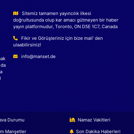
Sitemiz tamamen yayıncılık ilkesi
doğrultusunda olup kar amacı gütmeyen bir haber
yayın platformudur, Toronto, ON D5E 1C7, Canada
Fikir ve Görüşleriniz için bize mail' den
ulaabilirsiniz!
info@manset.de
mak
 da
ca
l
ava Durumu
Namaz Vakitleri
m Manşetler
Son Dakika Haberleri