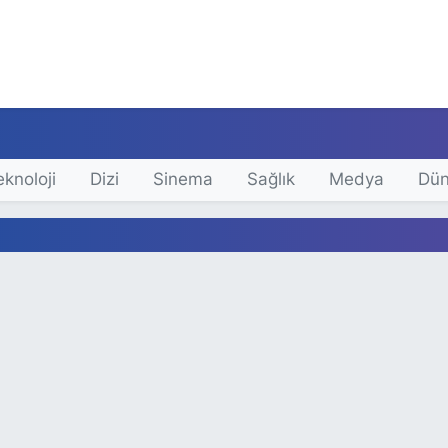
eknoloji
Dizi
Sinema
Sağlık
Medya
Dü