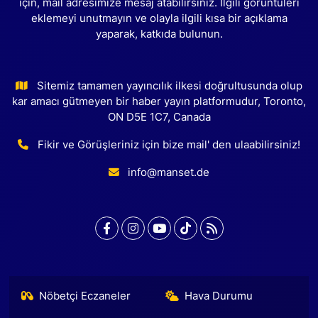
için, mail adresimize mesaj atabilirsiniz. İlgili görüntüleri
eklemeyi unutmayın ve olayla ilgili kısa bir açıklama
yaparak, katkıda bulunun.
Sitemiz tamamen yayıncılık ilkesi doğrultusunda olup
kar amacı gütmeyen bir haber yayın platformudur, Toronto,
ON D5E 1C7, Canada
Fikir ve Görüşleriniz için bize mail' den ulaabilirsiniz!
info@manset.de
Nöbetçi Eczaneler
Hava Durumu