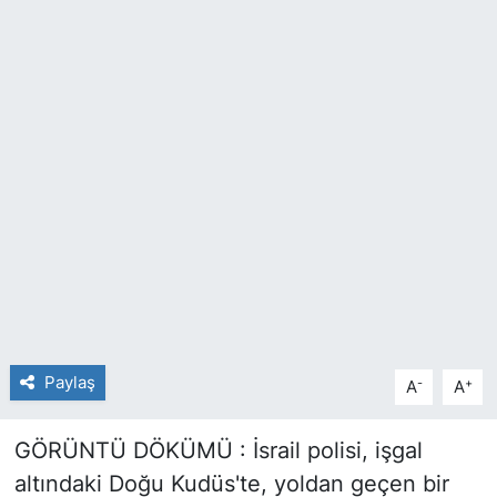
SİYASET
SAĞLIK
Paylaş
-
+
A
A
GÖRÜNTÜ DÖKÜMÜ : İsrail polisi, işgal
altındaki Doğu Kudüs'te, yoldan geçen bir