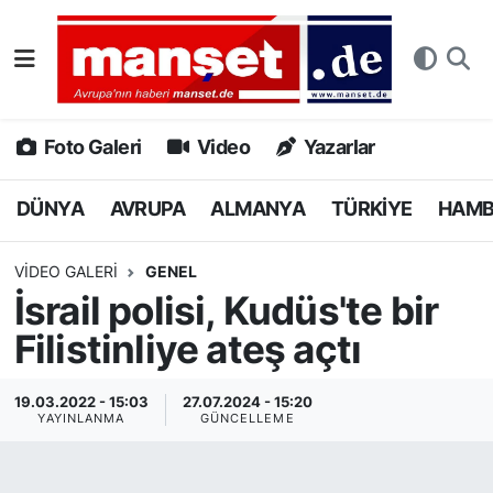
DÜNYA
Nöbetçi Eczaneler
AVRUPA
Hava Durumu
Foto Galeri
Video
Yazarlar
ALMANYA
Namaz Vakitleri
DÜNYA
AVRUPA
ALMANYA
TÜRKİYE
HAM
TÜRKİYE
Trafik Durumu
VIDEO GALERI
GENEL
İsrail polisi, Kudüs'te bir
HAMBURG
Puan Durumu ve Fikstür
Filistinliye ateş açtı
SPOR
Tüm Manşetler
19.03.2022 - 15:03
27.07.2024 - 15:20
DEUTSCH
Son Dakika Haberleri
YAYINLANMA
GÜNCELLEME
EKONOMİ
Haber Arşivi