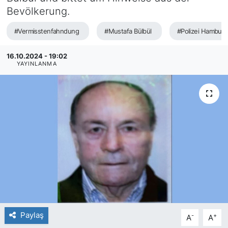
Bevölkerung.
SİYASET
#Vermisstenfahndung
#Mustafa Bülbül
#Polizei Hamburg
SAĞLIK
16.10.2024 - 19:02
YAYINLANMA
Paylaş
-
+
A
A