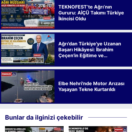
TEKNOFEST’te Ağrı’nın
Gururu: AİÇÜ Takımı Türkiye
İkincisi Oldu
Ağrı'dan Türkiye'ye Uzanan
Başarı Hikâyesi: İbrahim
Çeçen'in Eğitime ve
Kalkınmaya Bıraktığı İz
Elbe Nehri'nde Motor Arızası
Yaşayan Tekne Kurtarıldı
Bunlar da ilginizi çekebilir