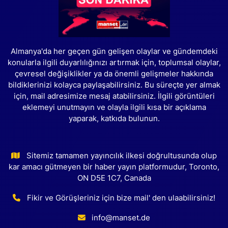
Almanya'da her geçen gün gelişen olaylar ve gündemdeki
konularla ilgili duyarlılığınızı artırmak için, toplumsal olaylar,
çevresel değişiklikler ya da önemli gelişmeler hakkında
bildiklerinizi kolayca paylaşabilirsiniz. Bu süreçte yer almak
için, mail adresimize mesaj atabilirsiniz. İlgili görüntüleri
eklemeyi unutmayın ve olayla ilgili kısa bir açıklama
yaparak, katkıda bulunun.
Sitemiz tamamen yayıncılık ilkesi doğrultusunda olup
kar amacı gütmeyen bir haber yayın platformudur, Toronto,
ON D5E 1C7, Canada
Fikir ve Görüşleriniz için bize mail' den ulaabilirsiniz!
info@manset.de