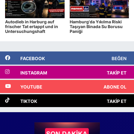
Autodieb in Harburg auf
Hamburg'da Yıkılma Riski
frischer Tat ertappt und in
Taşıyan Binada Su Borusu
Untersuchungshaft
Paniği
FACEBOOK
BEĞEN
INSTAGRAM
TAKIP ET
YOUTUBE
ABONE OL
TIKTOK
TAKIP ET