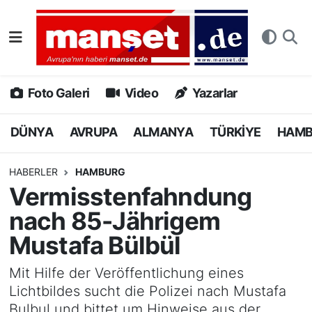
DÜNYA
Nöbetçi Eczaneler
AVRUPA
Hava Durumu
Foto Galeri
Video
Yazarlar
ALMANYA
Namaz Vakitleri
DÜNYA
AVRUPA
ALMANYA
TÜRKİYE
HAM
TÜRKİYE
Trafik Durumu
HABERLER
HAMBURG
Vermisstenfahndung
HAMBURG
Puan Durumu ve Fikstür
nach 85-Jährigem
SPOR
Tüm Manşetler
Mustafa Bülbül
DEUTSCH
Son Dakika Haberleri
Mit Hilfe der Veröffentlichung eines
Lichtbildes sucht die Polizei nach Mustafa
EKONOMİ
Haber Arşivi
Bulbul und bittet um Hinweise aus der