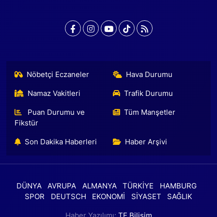
Nöbetçi Eczaneler
Hava Durumu
Namaz Vakitleri
Trafik Durumu
Puan Durumu ve
Tüm Manşetler
Fikstür
Son Dakika Haberleri
Haber Arşivi
DÜNYA
AVRUPA
ALMANYA
TÜRKİYE
HAMBURG
SPOR
DEUTSCH
EKONOMİ
SİYASET
SAĞLIK
Haber Yazılımı:
TE Bilişim