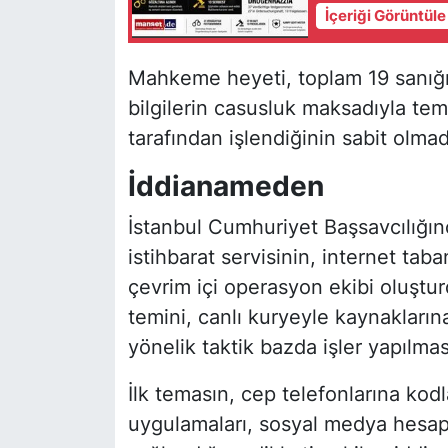
İçeriği Görüntül
Mahkeme heyeti, toplam 19 sanığın
bilgilerin casusluk maksadıyla te
tarafından işlendiğinin sabit olmad
İddianameden
İstanbul Cumhuriyet Başsavcılığın
istihbarat servisinin, internet ta
çevrim içi operasyon ekibi oluştu
temini, canlı kuryeyle kaynakların
yönelik taktik bazda işler yapılma
İlk temasın, cep telefonlarına k
uygulamaları, sosyal medya hesapl