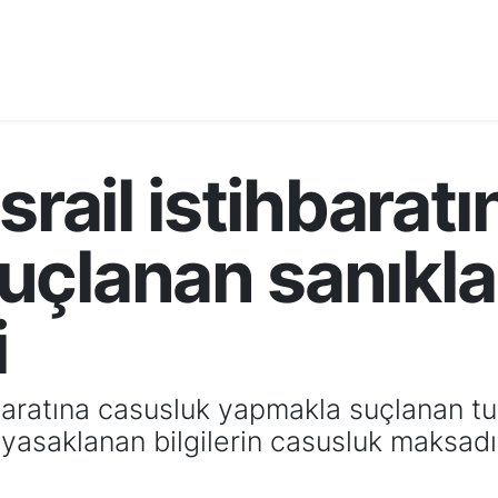
srail istihbarat
çlanan sanıklarla
i
baratına casusluk yapmakla suçlanan tu
yasaklanan bilgilerin casusluk maksadı