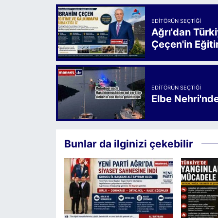
EDITÖRÜN SEÇTIĞI
Ağrı'dan Türk
Çeçen'in Eğiti
EDITÖRÜN SEÇTIĞI
Elbe Nehri'nd
Bunlar da ilginizi çekebilir