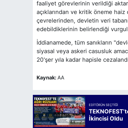
faaliyet görevlerinin verildiği akt
açıklarından ve kritik öneme haiz
çevrelerinden, devletin veri taban
edebildiklerinin belirlendiği vurgu
İddianamede, tüm sanıkların "devlet
siyasal veya askeri casusluk amac
20'şer yıla kadar hapisle cezalandı
Kaynak:
AA
EDITÖRÜN SEÇTIĞI
TEKNOFEST’te 
İkincisi Oldu