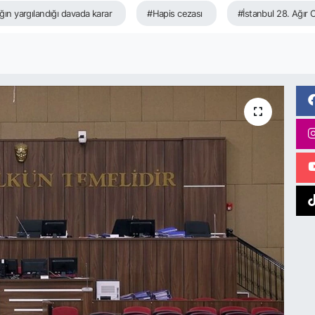
ğın yargılandığı davada karar
#Hapis cezası
#İstanbul 28. Ağır