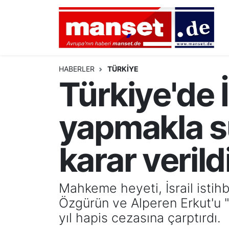
DÜNYA
Nöbetçi Eczaneler
AVRUPA
Hava Durumu
HABERLER
TÜRKİYE
Türkiye'de İ
ALMANYA
Namaz Vakitleri
yapmakla su
TÜRKİYE
Trafik Durumu
HAMBURG
Puan Durumu ve Fikstür
karar verild
SPOR
Tüm Manşetler
Mahkeme heyeti, İsrail istih
DEUTSCH
Son Dakika Haberleri
Özgürün ve Alperen Erkut'u "
yıl hapis cezasına çarptırdı.
EKONOMİ
Haber Arşivi