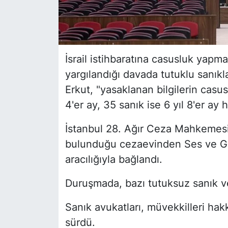
İsrail istihbaratına casusluk yapm
yargılandığı davada tutuklu sanı
Erkut, "yasaklanan bilgilerin casu
4'er ay, 35 sanık ise 6 yıl 8'er ay 
İstanbul 28. Ağır Ceza Mahkemesi
bulunduğu cezaevinden Ses ve Gö
aracılığıyla bağlandı.
Duruşmada, bazı tutuksuz sanık ve
Sanık avukatları, müvekkilleri hak
sürdü.