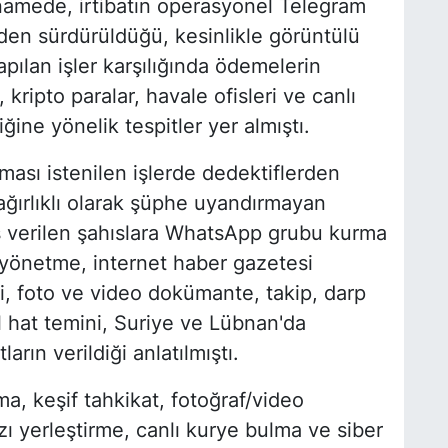
anamede, irtibatın operasyonel Telegram
en sürdürüldüğü, kesinlikle görüntülü
pılan işler karşılığında ödemelerin
, kripto paralar, havale ofisleri ve canlı
iğine yönelik tespitler yer almıştı.
ası istenilen işlerde dedektiflerden
e ağırlıklı olarak şüphe uyandırmayan
 iş verilen şahıslara WhatsApp grubu kurma
yönetme, internet haber gazetesi
ri, foto ve video dokümante, takip, darp
 hat temini, Suriye ve Lübnan'da
rın verildiği anlatılmıştı.
ma, keşif tahkikat, fotoğraf/video
zı yerleştirme, canlı kurye bulma ve siber