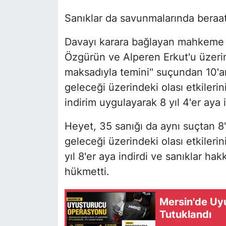
Sanıklar da savunmalarında beraatle
Davayı karara bağlayan mahkeme h
Özgürün ve Alperen Erkut'u üzerine
maksadıyla temini" suçundan 10'ar 
geleceği üzerindeki olası etkilerin
indirim uygulayarak 8 yıl 4'er aya i
Heyet, 35 sanığı da aynı suçtan 8'e
geleceği üzerindeki olası etkiler
yıl 8'er aya indirdi ve sanıklar ha
hükmetti.
Mersin'de Uy
Tutuklandı