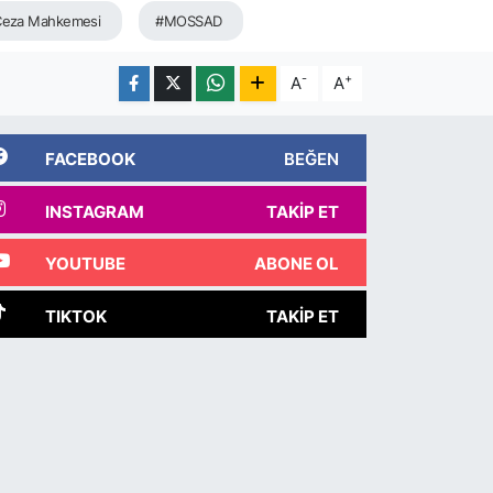
 Ceza Mahkemesi
#MOSSAD
-
+
A
A
FACEBOOK
BEĞEN
INSTAGRAM
TAKIP ET
YOUTUBE
ABONE OL
TIKTOK
TAKIP ET