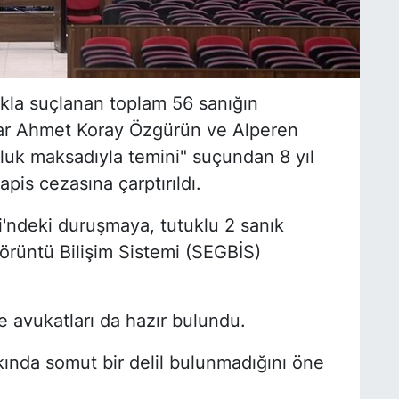
akla suçlanan toplam 56 sanığın
klar Ahmet Koray Özgürün ve Alperen
sluk maksadıyla temini" suçundan 8 yıl
hapis cezasına çarptırıldı.
'ndeki duruşmaya, tutuklu 2 sanık
rüntü Bilişim Sistemi (SEGBİS)
 avukatları da hazır bulundu.
kında somut bir delil bulunmadığını öne