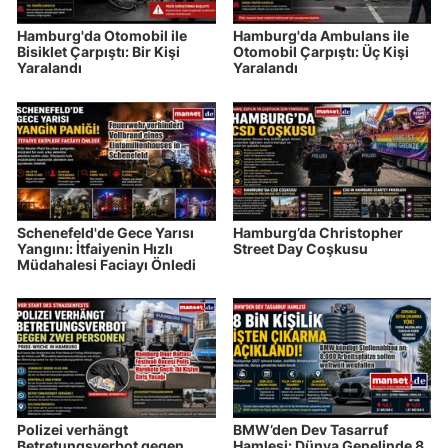
Hamburg'da Otomobil ile
Hamburg'da Ambulans ile
Bisiklet Çarpıştı: Bir Kişi
Otomobil Çarpıştı: Üç Kişi
Yaralandı
Yaralandı
Schenefeld'de Gece Yarısı
Hamburg’da Christopher
Yangını: İtfaiyenin Hızlı
Street Day Coşkusu
Müdahalesi Faciayı Önledi
Polizei verhängt
BMW’den Dev Tasarruf
Betretungsverbot gegen
Hamlesi: Dünya Genelinde 8