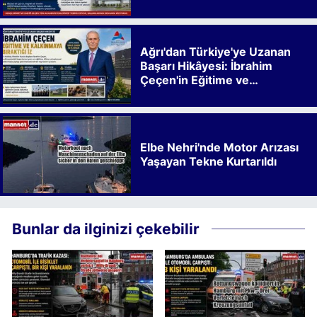
Ağrı'dan Türkiye'ye Uzanan
Başarı Hikâyesi: İbrahim
Çeçen'in Eğitime ve
Kalkınmaya Bıraktığı İz
Elbe Nehri'nde Motor Arızası
Yaşayan Tekne Kurtarıldı
Bunlar da ilginizi çekebilir