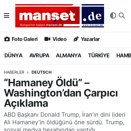
DÜNYA
Nöbetçi Eczaneler
AVRUPA
Hava Durumu
Foto Galeri
Video
Yazarlar
ALMANYA
Namaz Vakitleri
DÜNYA
AVRUPA
ALMANYA
TÜRKİYE
HAM
TÜRKİYE
Trafik Durumu
HABERLER
DEUTSCH
“Hamaney Öldü” –
HAMBURG
Puan Durumu ve Fikstür
Washington’dan Çarpıcı
SPOR
Tüm Manşetler
Açıklama
DEUTSCH
Son Dakika Haberleri
ABD Başkanı Donald Trump, İran’ın dini lideri
Ali Hamaney’in öldüğünü öne sürdü. Trump,
EKONOMİ
Haber Arşivi
sosyal medya hesabından yaptığı