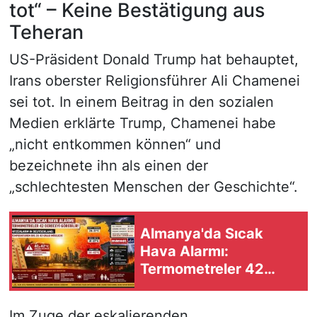
tot“ – Keine Bestätigung aus
Teheran
US-Präsident Donald Trump hat behauptet,
Irans oberster Religionsführer Ali Chamenei
sei tot. In einem Beitrag in den sozialen
Medien erklärte Trump, Chamenei habe
„nicht entkommen können“ und
bezeichnete ihn als einen der
„schlechtesten Menschen der Geschichte“.
Almanya'da Sıcak
Hava Alarmı:
Termometreler 42
Dereceyi Görebilir
Im Zuge der eskalierenden