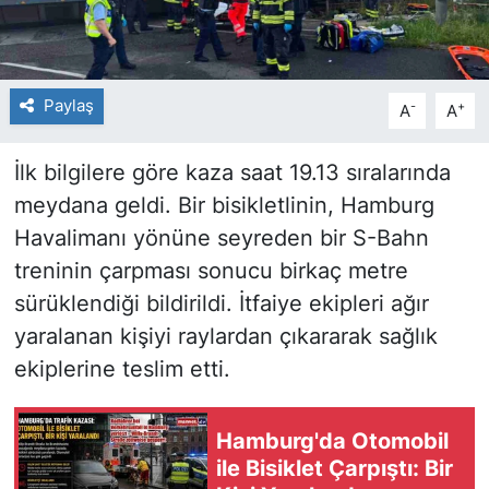
Paylaş
-
+
A
A
İlk bilgilere göre kaza saat 19.13 sıralarında
meydana geldi. Bir bisikletlinin, Hamburg
Havalimanı yönüne seyreden bir S-Bahn
treninin çarpması sonucu birkaç metre
sürüklendiği bildirildi. İtfaiye ekipleri ağır
yaralanan kişiyi raylardan çıkararak sağlık
ekiplerine teslim etti.
Hamburg'da Otomobil
ile Bisiklet Çarpıştı: Bir