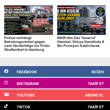
Polizei verhängt
BMW’den Dev Tasarruf
Betretungsverbot gegen
Hamlesi: Dünya Genelinde 8
zwei Verdächtige vor Pride-
Bin Pozisyon Kaldırılacak
Straßenfest in Hamburg
FACEBOOK
BEĞEN
INSTAGRAM
TAKIP ET
YOUTUBE
ABONE OL
TIKTOK
TAKIP ET