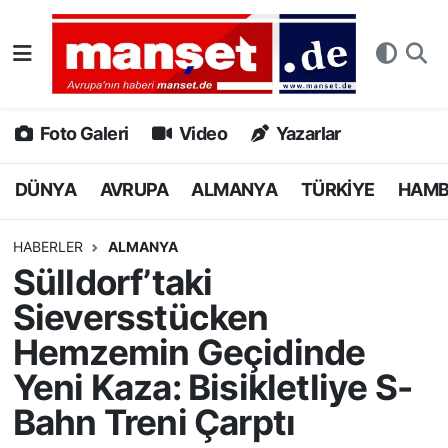
DÜNYA
Nöbetçi Eczaneler
AVRUPA
Hava Durumu
Foto Galeri
Video
Yazarlar
ALMANYA
Namaz Vakitleri
DÜNYA
AVRUPA
ALMANYA
TÜRKİYE
HAM
TÜRKİYE
Trafik Durumu
HABERLER
ALMANYA
Sülldorf’taki
HAMBURG
Puan Durumu ve Fikstür
Sieversstücken
SPOR
Tüm Manşetler
Hemzemin Geçidinde
Yeni Kaza: Bisikletliye S-
DEUTSCH
Son Dakika Haberleri
Bahn Treni Çarptı
EKONOMİ
Haber Arşivi