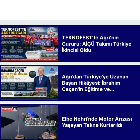
TEKNOFEST’te Ağrı’nın
Gururu: AİÇÜ Takımı Türkiye
İkincisi Oldu
Ağrı'dan Türkiye'ye Uzanan
Başarı Hikâyesi: İbrahim
Çeçen'in Eğitime ve
Kalkınmaya Bıraktığı İz
Elbe Nehri'nde Motor Arızası
Yaşayan Tekne Kurtarıldı