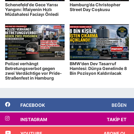
Schenefeld'de Gece Yarısı
Hamburg’da Christopher
Yangını: İtfaiyenin Hızlı
Street Day Coşkusu
Müdahalesi Faciayı Önledi
Polizei verhängt
BMW’den Dev Tasarruf
Betretungsverbot gegen
Hamlesi: Dünya Genelinde 8
zwei Verdächtige vor Pride-
Bin Pozisyon Kaldırılacak
Straßenfest in Hamburg
FACEBOOK
BEĞEN
INSTAGRAM
TAKIP ET
YOUTUBE
ABONE OL