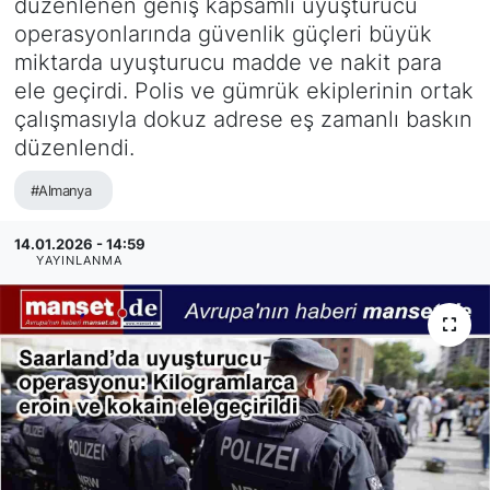
düzenlenen geniş kapsamlı uyuşturucu
operasyonlarında güvenlik güçleri büyük
SİYASET
miktarda uyuşturucu madde ve nakit para
ele geçirdi. Polis ve gümrük ekiplerinin ortak
SAĞLIK
çalışmasıyla dokuz adrese eş zamanlı baskın
düzenlendi.
#Almanya
14.01.2026 - 14:59
YAYINLANMA