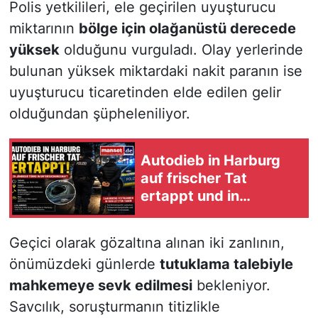
Polis yetkilileri, ele geçirilen uyuşturucu
miktarının
bölge için olağanüstü derecede
yüksek
olduğunu vurguladı. Olay yerlerinde
bulunan yüksek miktardaki nakit paranın ise
uyuşturucu ticaretinden elde edilen gelir
olduğundan şüpheleniliyor.
Autodieb in Harburg
auf frischer Tat
ertappt und in
Untersuchungshaft
Geçici olarak gözaltına alınan iki zanlının,
önümüzdeki günlerde
tutuklama talebiyle
mahkemeye sevk edilmesi
bekleniyor.
Savcılık, soruşturmanın titizlikle