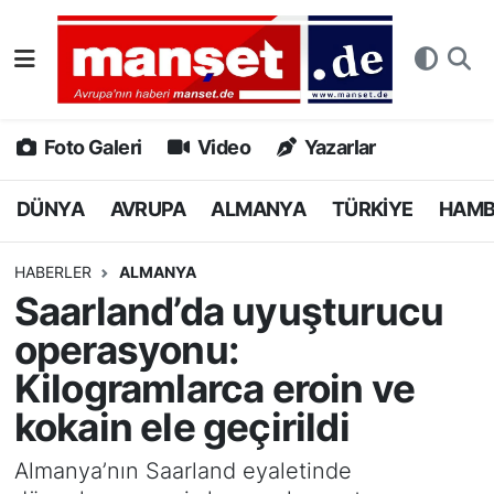
DÜNYA
Nöbetçi Eczaneler
AVRUPA
Hava Durumu
Foto Galeri
Video
Yazarlar
ALMANYA
Namaz Vakitleri
DÜNYA
AVRUPA
ALMANYA
TÜRKİYE
HAM
TÜRKİYE
Trafik Durumu
HABERLER
ALMANYA
Saarland’da uyuşturucu
HAMBURG
Puan Durumu ve Fikstür
operasyonu:
SPOR
Tüm Manşetler
Kilogramlarca eroin ve
kokain ele geçirildi
DEUTSCH
Son Dakika Haberleri
Almanya’nın Saarland eyaletinde
EKONOMİ
Haber Arşivi