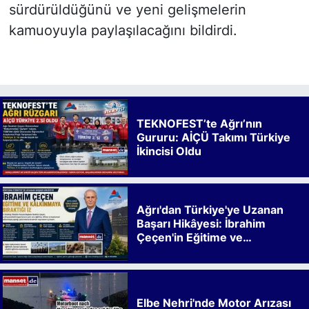
sürdürüldüğünü ve yeni gelişmelerin
kamuoyuyla paylaşılacağını bildirdi.
TEKNOFEST’te Ağrı’nın
Gururu: AİÇÜ Takımı Türkiye
İkincisi Oldu
Ağrı'dan Türkiye'ye Uzanan
Başarı Hikâyesi: İbrahim
Çeçen'in Eğitime ve
Kalkınmaya Bıraktığı İz
Elbe Nehri'nde Motor Arızası