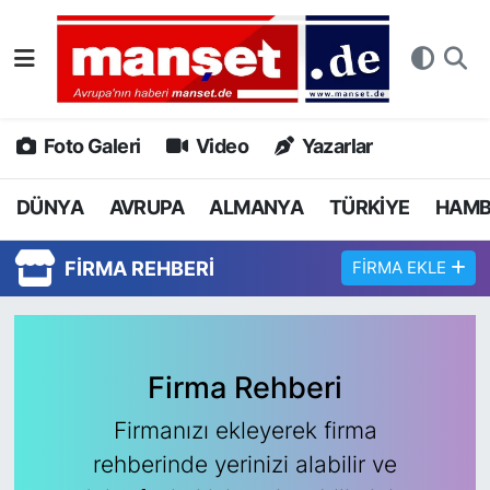
DÜNYA
Nöbetçi Eczaneler
AVRUPA
Hava Durumu
Foto Galeri
Video
Yazarlar
ALMANYA
Namaz Vakitleri
DÜNYA
AVRUPA
ALMANYA
TÜRKİYE
HAM
TÜRKİYE
Trafik Durumu
FIRMA REHBERI
FIRMA EKLE
HAMBURG
Puan Durumu ve Fikstür
SPOR
Tüm Manşetler
Firma Rehberi
DEUTSCH
Son Dakika Haberleri
Firmanızı ekleyerek firma
rehberinde yerinizi alabilir ve
EKONOMİ
Haber Arşivi