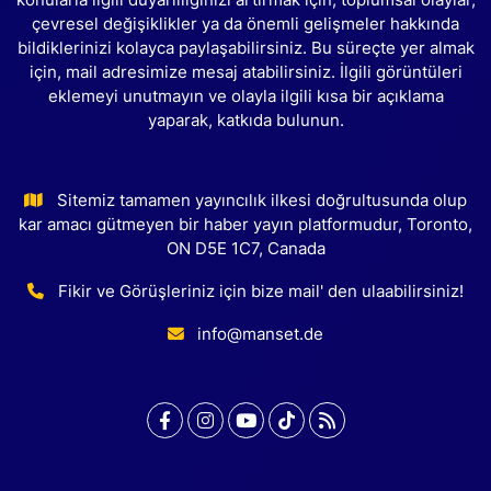
konularla ilgili duyarlılığınızı artırmak için, toplumsal olaylar,
çevresel değişiklikler ya da önemli gelişmeler hakkında
bildiklerinizi kolayca paylaşabilirsiniz. Bu süreçte yer almak
için, mail adresimize mesaj atabilirsiniz. İlgili görüntüleri
eklemeyi unutmayın ve olayla ilgili kısa bir açıklama
yaparak, katkıda bulunun.
Sitemiz tamamen yayıncılık ilkesi doğrultusunda olup
kar amacı gütmeyen bir haber yayın platformudur, Toronto,
ON D5E 1C7, Canada
Fikir ve Görüşleriniz için bize mail' den ulaabilirsiniz!
info@manset.de