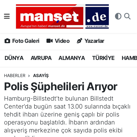
DÜNYA
Nöbetçi Eczaneler
AVRUPA
Hava Durumu
Foto Galeri
Video
Yazarlar
ALMANYA
Namaz Vakitleri
DÜNYA
AVRUPA
ALMANYA
TÜRKİYE
HAM
TÜRKİYE
Trafik Durumu
HABERLER
ASAYİŞ
Polis Şüphelileri Arıyor
HAMBURG
Puan Durumu ve Fikstür
Hamburg-Billstedt’te bulunan Billstedt
SPOR
Tüm Manşetler
Center’da bugün saat 13.00 sularında bıçaklı
tehdit ihbarı üzerine geniş çaplı bir polis
DEUTSCH
Son Dakika Haberleri
operasyonu başlatıldı. İhbarın ardından
alışveriş merkezine çok sayıda polis ekibi
EKONOMİ
Haber Arşivi