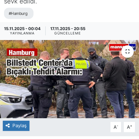
sevk edildi.
SİYASET
#Hamburg
SAĞLIK
15.11.2025 - 00:04
17.11.2025 - 20:55
YAYINLANMA
GÜNCELLEME
Paylaş
-
+
A
A