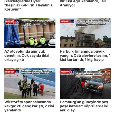
Bisikletçilerine Uyarı:
Bir Kişi Ağır Yaralandı, Fail
"Başınızı Kaldırın, Hayatınızı
Aranıyor
Koruyun"
A7 otoyolunda ağır yük
Harburg limanında büyük
denetimi: Çok sayıda ihlal
yangın: Çatı alevlere teslim, 1
ortaya çıktı
kişi kurtarıldı, 1 kişi kayıp
Wilstorf’ta spor sahasında
Hamburg’un güneyinde peş
kavga: 20 genç karıştı, 2 kişi
peşe kazalar: Köprülerde iki
yaralandı
ayrı olay