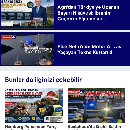
Ağrı'dan Türkiye'ye Uzanan
Başarı Hikâyesi: İbrahim
Çeçen'in Eğitime ve
Kalkınmaya Bıraktığı İz
Elbe Nehri'nde Motor Arızası
Yaşayan Tekne Kurtarıldı
Bunlar da ilginizi çekebilir
Hamburg Polisinden Yarış
Buxtehude’de Silahlı Saldırı: