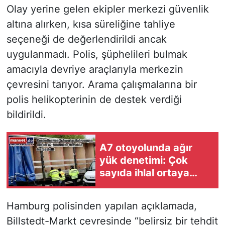
Olay yerine gelen ekipler merkezi güvenlik
altına alırken, kısa süreliğine tahliye
seçeneği de değerlendirildi ancak
uygulanmadı. Polis, şüphelileri bulmak
amacıyla devriye araçlarıyla merkezin
çevresini tarıyor. Arama çalışmalarına bir
polis helikopterinin de destek verdiği
bildirildi.
A7 otoyolunda ağır
yük denetimi: Çok
sayıda ihlal ortaya
çıktı
Hamburg polisinden yapılan açıklamada,
Billstedt-Markt çevresinde “belirsiz bir tehdit