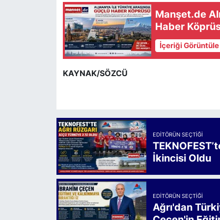
Manşet.de Al
Haber Köprü
İçeriği Görüntül
KAYNAK/SÖZCÜ
EDITÖRÜN SEÇTIĞI
TEKNOFEST’te 
İkincisi Oldu
EDITÖRÜN SEÇTIĞI
Ağrı'dan Türk
Çeçen'in Eğiti