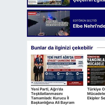
EDITÖRÜN SEÇTIĞI
Elbe Nehri'nd
Bunlar da ilginizi çekebilir
Yeni Parti, Ağrı'da
Türkiye O
Teşkilatlanmasını
Mücadele 
Tamamladı: Kurucu İl
Ekipler S
Başkanlığına Ali Bayram