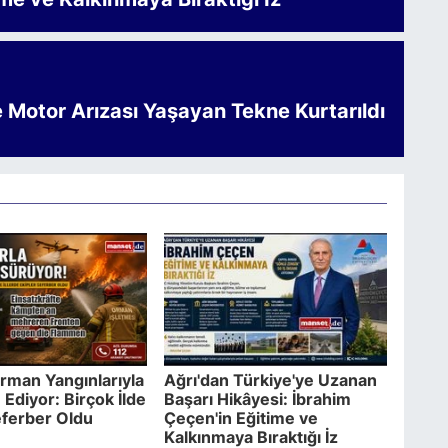
e Motor Arızası Yaşayan Tekne Kurtarıldı
rman Yangınlarıyla
Ağrı'dan Türkiye'ye Uzanan
Ediyor: Birçok İlde
Başarı Hikâyesi: İbrahim
eferber Oldu
Çeçen'in Eğitime ve
Kalkınmaya Bıraktığı İz