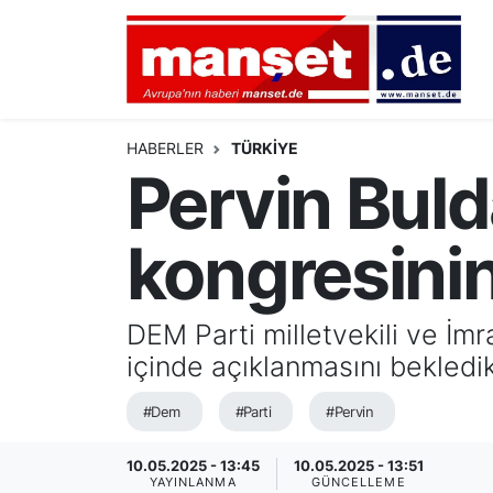
DÜNYA
Nöbetçi Eczaneler
AVRUPA
Hava Durumu
HABERLER
TÜRKİYE
Pervin Buld
ALMANYA
Namaz Vakitleri
kongresinin
TÜRKİYE
Trafik Durumu
HAMBURG
Puan Durumu ve Fikstür
DEM Parti milletvekili ve İmr
içinde açıklanmasını bekledik
SPOR
Tüm Manşetler
#Dem
#Parti
#Pervin
DEUTSCH
Son Dakika Haberleri
10.05.2025 - 13:45
10.05.2025 - 13:51
EKONOMİ
Haber Arşivi
YAYINLANMA
GÜNCELLEME