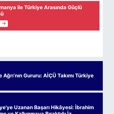
manya ile Türkiye Arasında Güçlü
sü
e
Ağrı’nın Gururu: AİÇÜ Takımı Türkiye
iye'ye Uzanan Başarı Hikâyesi: İbrahim
me ve Kalkınmaya Bıraktığı İz