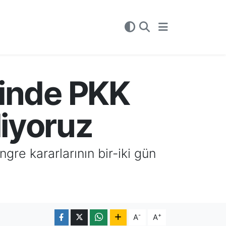
içinde PKK
liyoruz
gre kararlarının bir-iki gün
-
+
A
A