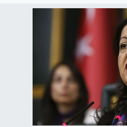
SİYASET
SAĞLIK