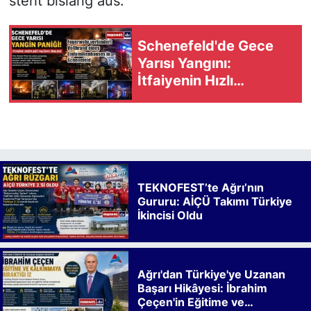
steht bislang aus.
Schenefeld'de Gece
Yarısı Yangını:
İtfaiyenin Hızlı
Müdahalesi Faciayı
Önledi
TEKNOFEST’te Ağrı’nın
Gururu: AİÇÜ Takımı Türkiye
İkincisi Oldu
Ağrı'dan Türkiye'ye Uzanan
Başarı Hikâyesi: İbrahim
Çeçen'in Eğitime ve