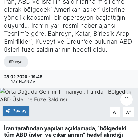
İran, ABD ve İsrail’in saldırılarına misilleme
olarak bölgedeki Amerikan askeri üslerine
SİYASET
yönelik kapsamlı bir operasyon başlattığını
duyurdu. İran’ın yarı resmi haber ajansı
SAĞLIK
Tesnim’e göre, Bahreyn, Katar, Birleşik Arap
Emirlikleri, Kuveyt ve Ürdün’de bulunan ABD
üsleri füze saldırılarının hedefi oldu.
#Dünya
28.02.2026 - 19:48
YAYINLANMA
Paylaş
-
+
A
A
İran tarafından yapılan açıklamada, “bölgedeki
tüm ABD üsleri ve çıkarlarının” hedef alındığı