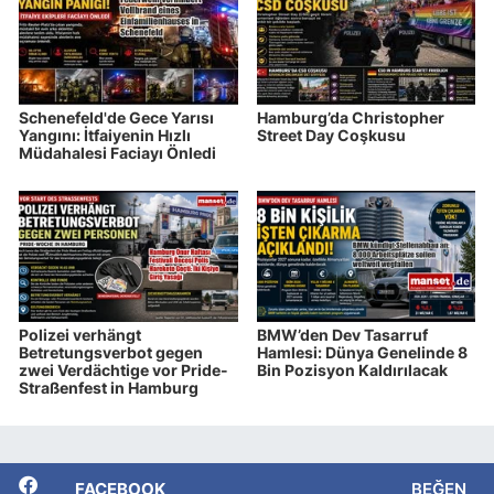
Schenefeld'de Gece Yarısı
Hamburg’da Christopher
Yangını: İtfaiyenin Hızlı
Street Day Coşkusu
Müdahalesi Faciayı Önledi
Polizei verhängt
BMW’den Dev Tasarruf
Betretungsverbot gegen
Hamlesi: Dünya Genelinde 8
zwei Verdächtige vor Pride-
Bin Pozisyon Kaldırılacak
Straßenfest in Hamburg
FACEBOOK
BEĞEN