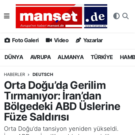
DÜNYA
Nöbetçi Eczaneler
AVRUPA
Hava Durumu
Foto Galeri
Video
Yazarlar
ALMANYA
Namaz Vakitleri
DÜNYA
AVRUPA
ALMANYA
TÜRKİYE
HAM
TÜRKİYE
Trafik Durumu
HABERLER
DEUTSCH
Orta Doğu’da Gerilim
HAMBURG
Puan Durumu ve Fikstür
Tırmanıyor: İran’dan
SPOR
Tüm Manşetler
Bölgedeki ABD Üslerine
Füze Saldırısı
DEUTSCH
Son Dakika Haberleri
Orta Doğu’da tansiyon yeniden yükseldi.
EKONOMİ
Haber Arşivi