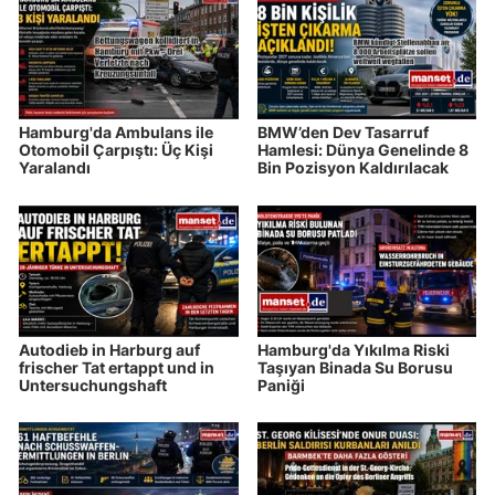
Hamburg'da Ambulans ile
BMW’den Dev Tasarruf
Otomobil Çarpıştı: Üç Kişi
Hamlesi: Dünya Genelinde 8
Yaralandı
Bin Pozisyon Kaldırılacak
Autodieb in Harburg auf
Hamburg'da Yıkılma Riski
frischer Tat ertappt und in
Taşıyan Binada Su Borusu
Untersuchungshaft
Paniği