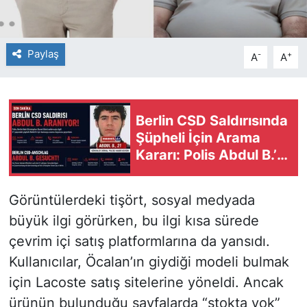
Paylaş
-
+
A
A
Berlin CSD Saldırısında
Şüpheli İçin Arama
Kararı: Polis Abdul B.’yi
Arıyor
Görüntülerdeki tişört, sosyal medyada
büyük ilgi görürken, bu ilgi kısa sürede
çevrim içi satış platformlarına da yansıdı.
Kullanıcılar, Öcalan’ın giydiği modeli bulmak
için Lacoste satış sitelerine yöneldi. Ancak
ürünün bulunduğu sayfalarda “stokta yok”