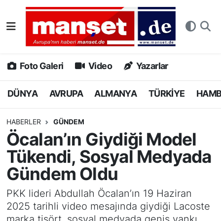
DÜNYA
Nöbetçi Eczaneler
AVRUPA
Hava Durumu
Foto Galeri
Video
Yazarlar
ALMANYA
Namaz Vakitleri
DÜNYA
AVRUPA
ALMANYA
TÜRKİYE
HAM
TÜRKİYE
Trafik Durumu
HABERLER
GÜNDEM
Öcalan’ın Giydiği Model
HAMBURG
Puan Durumu ve Fikstür
Tükendi, Sosyal Medyada
SPOR
Tüm Manşetler
Gündem Oldu
DEUTSCH
Son Dakika Haberleri
PKK lideri Abdullah Öcalan’ın 19 Haziran
2025 tarihli video mesajında giydiği Lacoste
EKONOMİ
Haber Arşivi
marka tişört, sosyal medyada geniş yankı