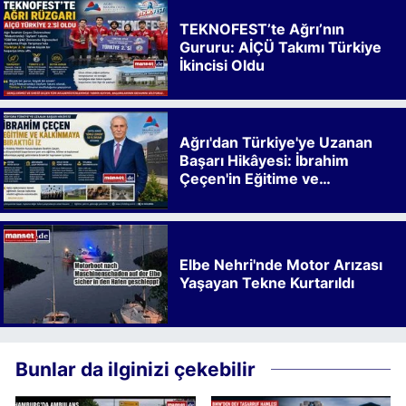
TEKNOFEST’te Ağrı’nın
Gururu: AİÇÜ Takımı Türkiye
İkincisi Oldu
Ağrı'dan Türkiye'ye Uzanan
Başarı Hikâyesi: İbrahim
Çeçen'in Eğitime ve
Kalkınmaya Bıraktığı İz
Elbe Nehri'nde Motor Arızası
Yaşayan Tekne Kurtarıldı
Bunlar da ilginizi çekebilir