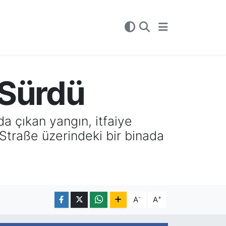
 Sürdü
 çıkan yangın, itfaiye
Straße üzerindeki bir binada
-
+
A
A