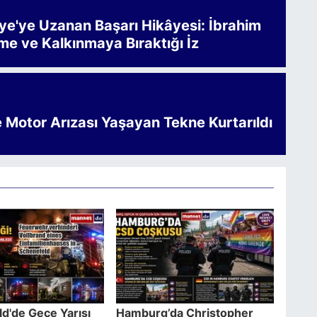
iye'ye Uzanan Başarı Hikâyesi: İbrahim
me ve Kalkınmaya Bıraktığı İz
e Motor Arızası Yaşayan Tekne Kurtarıldı
d'de Gece Yarısı
Hamburg’da Christopher