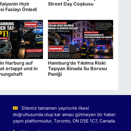
tfaiyenin Hızlı
Street Day Coşkusu
i Faciayı Önledi
in Harburg auf
Hamburg'da Yıkılma Riski
at ertappt und in
Taşıyan Binada Su Borusu
hungshaft
Paniği
Sitemiz tamamen yayıncılık ilkesi
doğrultusunda olup kar amacı gütmeyen bir haber
yayın platformudur, Toronto, ON D5E 1C7, Canada