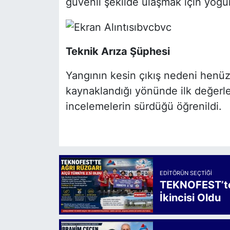
güvenli şekilde ulaşmak için yoğu
Teknik Arıza Şüphesi
Yangının kesin çıkış nedeni henü
kaynaklandığı yönünde ilk değerlend
incelemelerin sürdüğü öğrenildi.
EDITÖRÜN SEÇTIĞI
TEKNOFEST’te 
İkincisi Oldu