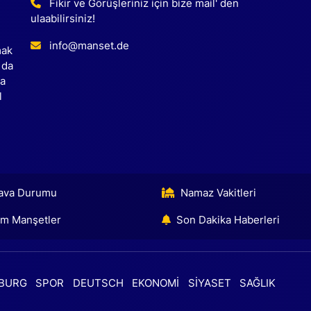
Fikir ve Görüşleriniz için bize mail' den
ulaabilirsiniz!
info@manset.de
mak
 da
ca
l
ava Durumu
Namaz Vakitleri
m Manşetler
Son Dakika Haberleri
BURG
SPOR
DEUTSCH
EKONOMİ
SİYASET
SAĞLIK