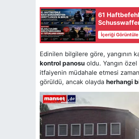
61 Haftbefeh
Schusswaffena
İçeriği Görüntül
Edinilen bilgilere göre, yangının
kontrol panosu
oldu. Yangın özel k
itfaiyenin müdahale etmesi zaman
görüldü, ancak olayda
herhangi b