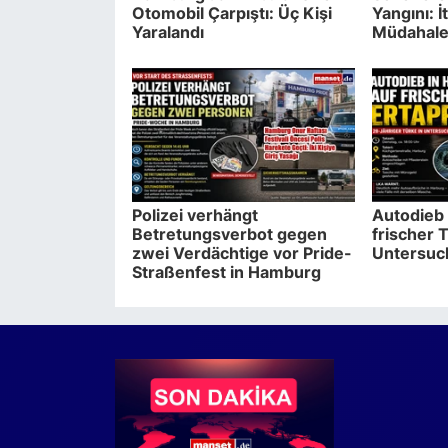
Otomobil Çarpıştı: Üç Kişi
Yangını: İ
Yaralandı
Müdahales
Polizei verhängt
Autodieb 
Betretungsverbot gegen
frischer T
zwei Verdächtige vor Pride-
Untersuc
Straßenfest in Hamburg