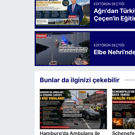
EDITÖRÜN SEÇTIĞI
Ağrı'dan Türk
Çeçen'in Eğiti
EDITÖRÜN SEÇTIĞI
Elbe Nehri'nd
Bunlar da ilginizi çekebilir
Hamburg'da Ambulans ile
Schenefel