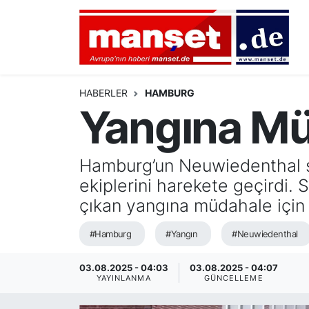
DÜNYA
Nöbetçi Eczaneler
AVRUPA
Hava Durumu
HABERLER
HAMBURG
Yangına Mü
ALMANYA
Namaz Vakitleri
TÜRKİYE
Trafik Durumu
Hamburg’un Neuwiedenthal se
ekiplerini harekete geçirdi.
HAMBURG
Puan Durumu ve Fikstür
çıkan yangına müdahale için 
SPOR
Tüm Manşetler
#Hamburg
#Yangın
#Neuwiedenthal
DEUTSCH
Son Dakika Haberleri
03.08.2025 - 04:03
03.08.2025 - 04:07
YAYINLANMA
GÜNCELLEME
EKONOMİ
Haber Arşivi