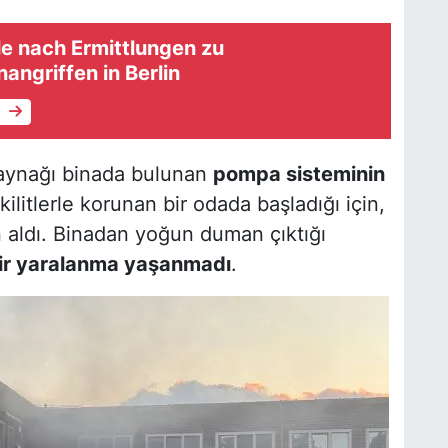
le nach Ermittlungen zu
ngriffen in Berlin
e
 kaynağı binada bulunan
pompa sisteminin
ilitlerle korunan bir odada başladığı için,
 aldı. Binadan yoğun duman çıktığı
ir yaralanma yaşanmadı
.