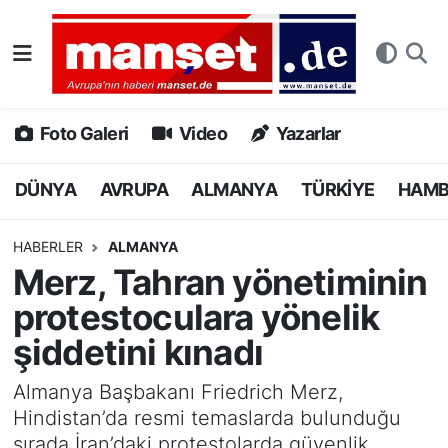
DÜNYA
Nöbetçi Eczaneler
AVRUPA
Hava Durumu
Foto Galeri
Video
Yazarlar
ALMANYA
Namaz Vakitleri
DÜNYA
AVRUPA
ALMANYA
TÜRKİYE
HAM
TÜRKİYE
Trafik Durumu
HABERLER
ALMANYA
Merz, Tahran yönetiminin
HAMBURG
Puan Durumu ve Fikstür
protestoculara yönelik
SPOR
Tüm Manşetler
şiddetini kınadı
DEUTSCH
Son Dakika Haberleri
Almanya Başbakanı Friedrich Merz,
Hindistan’da resmi temaslarda bulunduğu
EKONOMİ
Haber Arşivi
sırada İran’daki protestolarda güvenlik