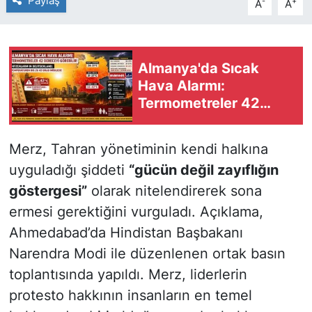
Paylaş
-
+
A
A
Almanya'da Sıcak
Hava Alarmı:
Termometreler 42
Dereceyi Görebilir
Merz, Tahran yönetiminin kendi halkına
uyguladığı şiddeti
“gücün değil zayıflığın
göstergesi”
olarak nitelendirerek sona
ermesi gerektiğini vurguladı. Açıklama,
Ahmedabad’da Hindistan Başbakanı
Narendra Modi ile düzenlenen ortak basın
toplantısında yapıldı. Merz, liderlerin
protesto hakkının insanların en temel