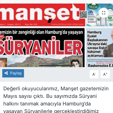
SİYASET
SAĞLIK
Paylaş
-
+
A
A
Değerli okuyucularımız, Manşet gazetemizin
Mayıs sayısı çıktı. Bu sayımızda Süryani
halkını tanımak amacıyla Hamburg’da
yaşayan Süryanilerle gerçekleştirdiğimiz