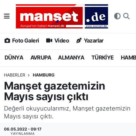
DÜNYA
Nöbetçi Eczaneler
AVRUPA
Hava Durumu
Foto Galeri
Video
Yazarlar
ALMANYA
Namaz Vakitleri
DÜNYA
AVRUPA
ALMANYA
TÜRKİYE
HAM
TÜRKİYE
Trafik Durumu
HABERLER
HAMBURG
Manşet gazetemizin
HAMBURG
Puan Durumu ve Fikstür
Mayıs sayısı çıktı
SPOR
Tüm Manşetler
Değerli okuyucularımız, Manşet gazetemizin
Mayıs sayısı çıktı.
DEUTSCH
Son Dakika Haberleri
06.05.2022 - 09:17
EKONOMİ
Haber Arşivi
YAYINLANMA