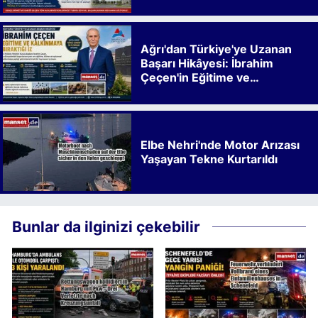
Ağrı'dan Türkiye'ye Uzanan
Başarı Hikâyesi: İbrahim
Çeçen'in Eğitime ve
Kalkınmaya Bıraktığı İz
Elbe Nehri'nde Motor Arızası
Yaşayan Tekne Kurtarıldı
Bunlar da ilginizi çekebilir