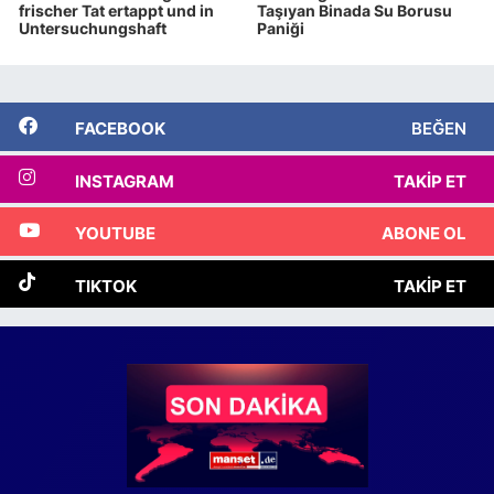
frischer Tat ertappt und in
Taşıyan Binada Su Borusu
Untersuchungshaft
Paniği
FACEBOOK
BEĞEN
INSTAGRAM
TAKIP ET
YOUTUBE
ABONE OL
TIKTOK
TAKIP ET