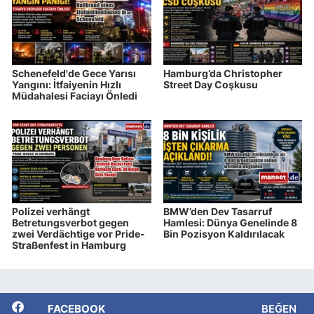
Schenefeld'de Gece Yarısı
Hamburg’da Christopher
Yangını: İtfaiyenin Hızlı
Street Day Coşkusu
Müdahalesi Faciayı Önledi
Polizei verhängt
BMW’den Dev Tasarruf
Betretungsverbot gegen
Hamlesi: Dünya Genelinde 8
zwei Verdächtige vor Pride-
Bin Pozisyon Kaldırılacak
Straßenfest in Hamburg
FACEBOOK
BEĞEN