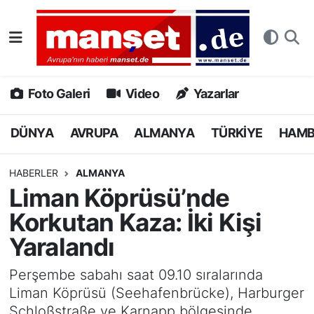
DÜNYA
Nöbetçi Eczaneler
AVRUPA
Hava Durumu
Foto Galeri
Video
Yazarlar
ALMANYA
Namaz Vakitleri
DÜNYA
AVRUPA
ALMANYA
TÜRKİYE
HAM
TÜRKİYE
Trafik Durumu
HABERLER
ALMANYA
Liman Köprüsü’nde
HAMBURG
Puan Durumu ve Fikstür
Korkutan Kaza: İki Kişi
SPOR
Tüm Manşetler
Yaralandı
DEUTSCH
Son Dakika Haberleri
Perşembe sabahı saat 09.10 sıralarında
Liman Köprüsü (Seehafenbrücke), Harburger
EKONOMİ
Haber Arşivi
Schloßstraße ve Karnapp bölgesinde