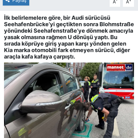
Paylaş
-
+
A
A
İlk belirlemelere göre, bir Audi sürücüsü
Seehafenbrücke’yi geçtikten sonra Blohmstraße
yönündeki Seehafenstraße’ye dönmek amacıyla
yasak olmasına rağmen U dönüşü yaptı. Bu
sırada köprüye giriş yapan karşı yönden gelen
Kia marka otomobili fark etmeyen sürücü, diğer
araçla kafa kafaya çarpıştı.