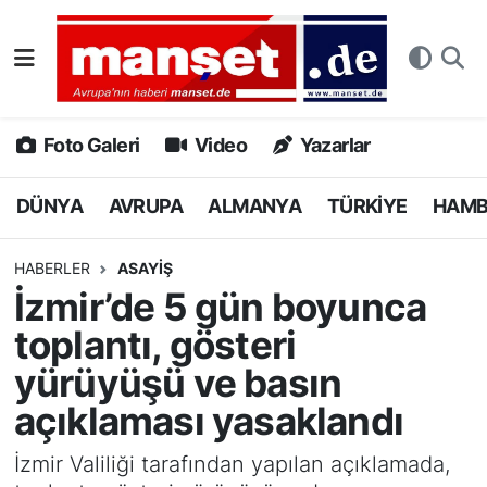
DÜNYA
Nöbetçi Eczaneler
AVRUPA
Hava Durumu
Foto Galeri
Video
Yazarlar
ALMANYA
Namaz Vakitleri
DÜNYA
AVRUPA
ALMANYA
TÜRKİYE
HAM
TÜRKİYE
Trafik Durumu
HABERLER
ASAYİŞ
İzmir’de 5 gün boyunca
HAMBURG
Puan Durumu ve Fikstür
toplantı, gösteri
SPOR
Tüm Manşetler
yürüyüşü ve basın
açıklaması yasaklandı
DEUTSCH
Son Dakika Haberleri
İzmir Valiliği tarafından yapılan açıklamada,
EKONOMİ
Haber Arşivi