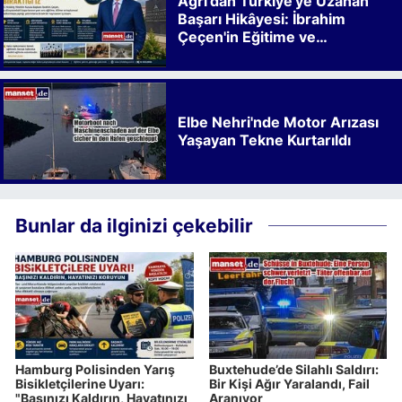
Ağrı'dan Türkiye'ye Uzanan
Başarı Hikâyesi: İbrahim
Çeçen'in Eğitime ve
Kalkınmaya Bıraktığı İz
Elbe Nehri'nde Motor Arızası
Yaşayan Tekne Kurtarıldı
Bunlar da ilginizi çekebilir
Hamburg Polisinden Yarış
Buxtehude’de Silahlı Saldırı:
Bisikletçilerine Uyarı:
Bir Kişi Ağır Yaralandı, Fail
"Başınızı Kaldırın, Hayatınızı
Aranıyor