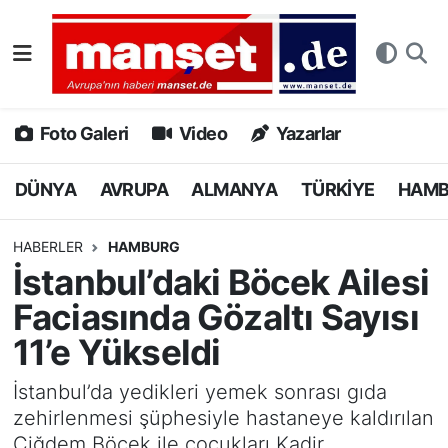
DÜNYA
Nöbetçi Eczaneler
AVRUPA
Hava Durumu
Foto Galeri
Video
Yazarlar
ALMANYA
Namaz Vakitleri
DÜNYA
AVRUPA
ALMANYA
TÜRKİYE
HAM
TÜRKİYE
Trafik Durumu
HABERLER
HAMBURG
İstanbul’daki Böcek Ailesi
HAMBURG
Puan Durumu ve Fikstür
Faciasında Gözaltı Sayısı
SPOR
Tüm Manşetler
11’e Yükseldi
DEUTSCH
Son Dakika Haberleri
İstanbul’da yedikleri yemek sonrası gıda
zehirlenmesi şüphesiyle hastaneye kaldırılan
EKONOMİ
Haber Arşivi
Çiğdem Böcek ile çocukları Kadir