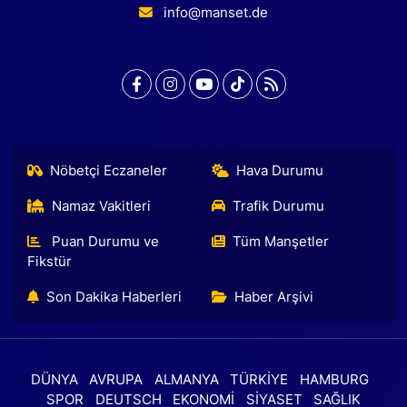
info@manset.de
Nöbetçi Eczaneler
Hava Durumu
Namaz Vakitleri
Trafik Durumu
Puan Durumu ve
Tüm Manşetler
Fikstür
Son Dakika Haberleri
Haber Arşivi
DÜNYA
AVRUPA
ALMANYA
TÜRKİYE
HAMBURG
SPOR
DEUTSCH
EKONOMİ
SİYASET
SAĞLIK