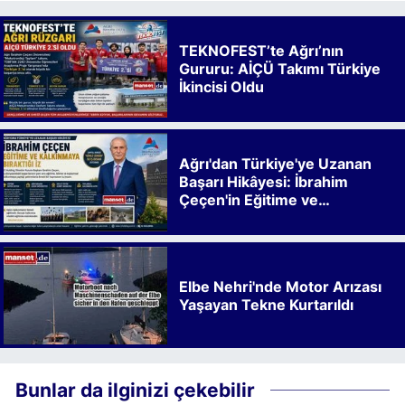
TEKNOFEST’te Ağrı’nın
Gururu: AİÇÜ Takımı Türkiye
İkincisi Oldu
Ağrı'dan Türkiye'ye Uzanan
Başarı Hikâyesi: İbrahim
Çeçen'in Eğitime ve
Kalkınmaya Bıraktığı İz
Elbe Nehri'nde Motor Arızası
Yaşayan Tekne Kurtarıldı
Bunlar da ilginizi çekebilir