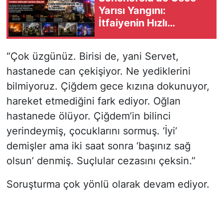
Yarısı Yangını:
İtfaiyenin Hızlı
Müdahalesi Faciayı
Önledi
“Çok üzgünüz. Birisi de, yani Servet,
hastanede can çekişiyor. Ne yediklerini
bilmiyoruz. Çiğdem gece kızına dokunuyor,
hareket etmediğini fark ediyor. Oğlan
hastanede ölüyor. Çiğdem’in bilinci
yerindeymiş, çocuklarını sormuş. ‘İyi’
demişler ama iki saat sonra ‘başınız sağ
olsun’ denmiş. Suçlular cezasını çeksin.”
Soruşturma çok yönlü olarak devam ediyor.