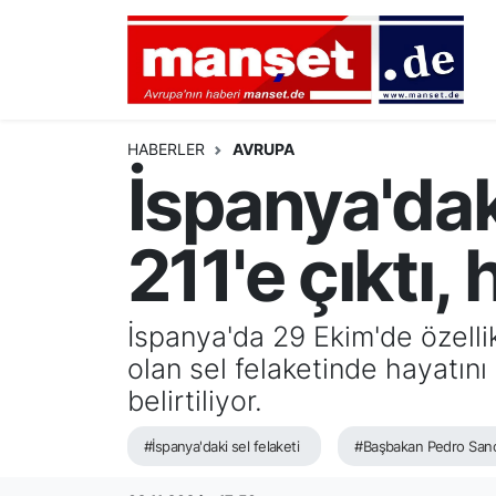
DÜNYA
Nöbetçi Eczaneler
AVRUPA
Hava Durumu
HABERLER
AVRUPA
İspanya'daki
ALMANYA
Namaz Vakitleri
211'e çıktı,
TÜRKİYE
Trafik Durumu
HAMBURG
Puan Durumu ve Fikstür
İspanya'da 29 Ekim'de özell
olan sel felaketinde hayatını
SPOR
Tüm Manşetler
belirtiliyor.
DEUTSCH
Son Dakika Haberleri
#İspanya'daki sel felaketi
#Başbakan Pedro San
EKONOMİ
Haber Arşivi