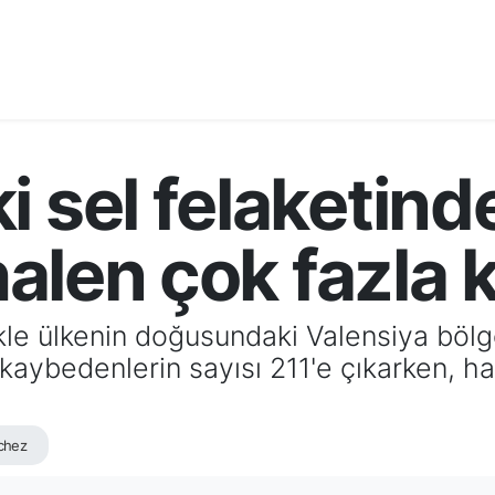
 sel felaketinde
 halen çok fazla 
ikle ülkenin doğusundaki Valensiya bö
 kaybedenlerin sayısı 211'e çıkarken, 
chez