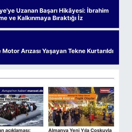
iye'ye Uzanan Başarı Hikâyesi: İbrahim
me ve Kalkınmaya Bıraktığı İz
e Motor Arızası Yaşayan Tekne Kurtarıldı
an açıklaması:
Almanya Yeni Yıla Coşkuyla