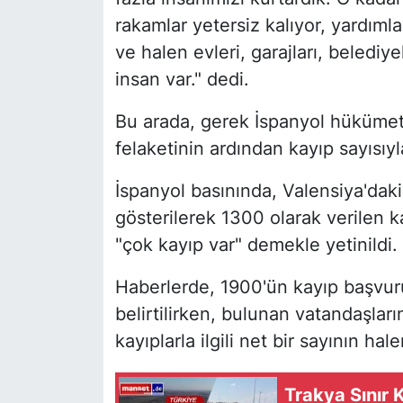
rakamlar yetersiz kalıyor, yardıml
ve halen evleri, garajları, belediye
insan var." dedi.
Bu arada, gerek İspanyol hükümeti
felaketinin ardından kayıp sayısıyla
İspanyol basınında, Valensiya'da
gösterilerek 1300 olarak verilen ka
"çok kayıp var" demekle yetinildi.
Haberlerde, 1900'ün kayıp başvuru 
belirtilirken, bulunan vatandaşlar
kayıplarla ilgili net bir sayının ha
Trakya Sınır 