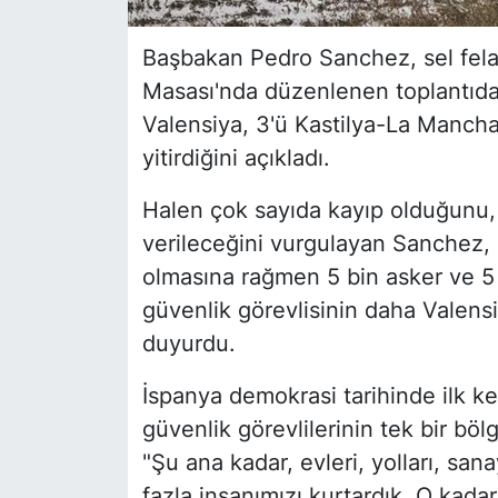
Başbakan Pedro Sanchez, sel felak
Masası'nda düzenlenen toplantıdan
Valensiya, 3'ü Kastilya-La Mancha
yitirdiğini açıkladı.
Halen çok sayıda kayıp olduğunu,
verileceğini vurgulayan Sanchez,
olmasına rağmen 5 bin asker ve 5 
güvenlik görevlisinin daha Valensiy
duyurdu.
İspanya demokrasi tarihinde ilk ke
güvenlik görevlilerinin tek bir bö
"Şu ana kadar, evleri, yolları, sana
fazla insanımızı kurtardık. O kada