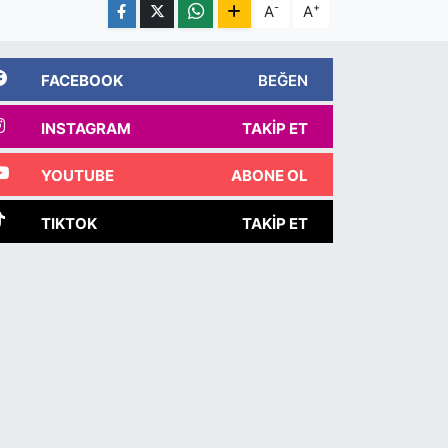
-
+
A
A
FACEBOOK
BEĞEN
INSTAGRAM
TAKIP ET
YOUTUBE
ABONE OL
TIKTOK
TAKIP ET