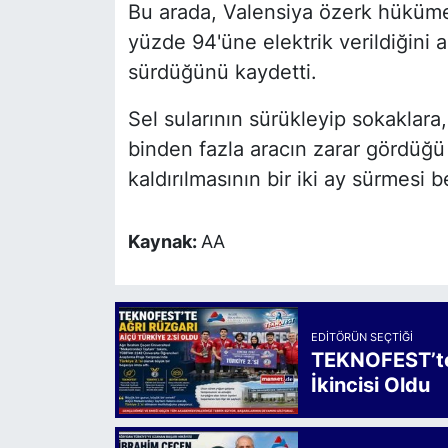
Bu arada, Valensiya özerk hükümet
yüzde 94'üne elektrik verildiğini
sürdüğünü kaydetti.
Sel sularının sürükleyip sokaklara,
binden fazla aracın zarar gördüğü
kaldırılmasının bir iki ay sürmesi b
Kaynak:
AA
EDITÖRÜN SEÇTIĞI
TEKNOFEST’te 
İkincisi Oldu