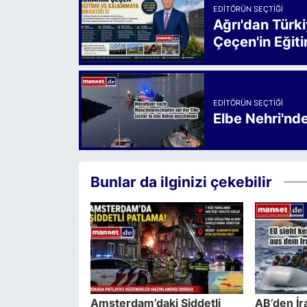
EDITÖRÜN SEÇTIĞI
Ağrı'dan Türk
Çeçen'in Eğiti
EDITÖRÜN SEÇTIĞI
Elbe Nehri'nd
Bunlar da ilginizi çekebilir
Amsterdam’daki Şiddetli
AB’den İr