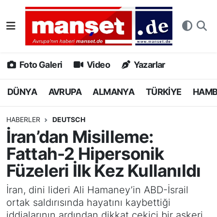
DÜNYA
Nöbetçi Eczaneler
AVRUPA
Hava Durumu
Foto Galeri
Video
Yazarlar
ALMANYA
Namaz Vakitleri
DÜNYA
AVRUPA
ALMANYA
TÜRKİYE
HAM
TÜRKİYE
Trafik Durumu
HABERLER
DEUTSCH
İran’dan Misilleme:
HAMBURG
Puan Durumu ve Fikstür
Fattah-2 Hipersonik
SPOR
Tüm Manşetler
Füzeleri İlk Kez Kullanıldı
DEUTSCH
Son Dakika Haberleri
İran, dini lideri Ali Hamaney’in ABD-İsrail
ortak saldırısında hayatını kaybettiği
EKONOMİ
Haber Arşivi
iddialarının ardından dikkat çekici bir askeri