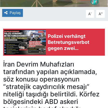
Paylaş
-
+
A
A
Polizei verhängt
Betretungsverbot
gegen zwei
Verdächtige vor Pride-
Straßenfest in
İran Devrim Muhafızları
Hamburg
tarafından yapılan açıklamada,
söz konusu operasyonun
“stratejik caydırıcılık mesajı”
niteliği taşıdığı belirtildi. Körfez
bölgesindeki ABD askeri