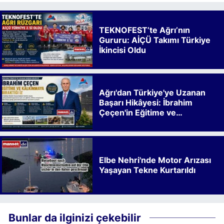
TEKNOFEST’te Ağrı’nın
Gururu: AİÇÜ Takımı Türkiye
İkincisi Oldu
Ağrı'dan Türkiye'ye Uzanan
Başarı Hikâyesi: İbrahim
Çeçen'in Eğitime ve
Kalkınmaya Bıraktığı İz
Elbe Nehri'nde Motor Arızası
Yaşayan Tekne Kurtarıldı
Bunlar da ilginizi çekebilir