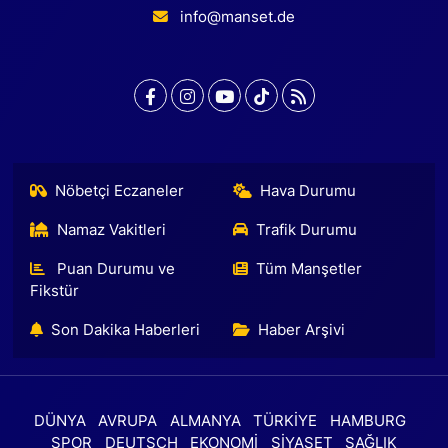
info@manset.de
Nöbetçi Eczaneler
Hava Durumu
Namaz Vakitleri
Trafik Durumu
Puan Durumu ve
Tüm Manşetler
Fikstür
Son Dakika Haberleri
Haber Arşivi
DÜNYA
AVRUPA
ALMANYA
TÜRKİYE
HAMBURG
SPOR
DEUTSCH
EKONOMİ
SİYASET
SAĞLIK