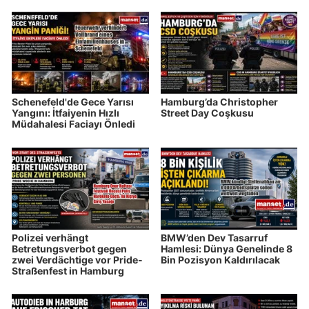
Schenefeld'de Gece Yarısı
Hamburg’da Christopher
Yangını: İtfaiyenin Hızlı
Street Day Coşkusu
Müdahalesi Faciayı Önledi
Polizei verhängt
BMW’den Dev Tasarruf
Betretungsverbot gegen
Hamlesi: Dünya Genelinde 8
zwei Verdächtige vor Pride-
Bin Pozisyon Kaldırılacak
Straßenfest in Hamburg