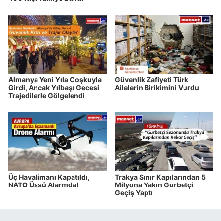
Almanya Yeni Yıla Coşkuyla
Güvenlik Zafiyeti Türk
Girdi, Ancak Yılbaşı Gecesi
Ailelerin Birikimini Vurdu
Trajedilerle Gölgelendi
Üç Havalimanı Kapatıldı,
Trakya Sınır Kapılarından 5
NATO Üssü Alarmda!
Milyona Yakın Gurbetçi
Geçiş Yaptı