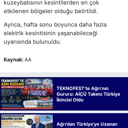
kuzeybatısının kesintilerden en çok
etkilenen bölgeler olduğu belirtildi.
Ayrıca, hafta sonu boyunca daha fazla
elektrik kesintisinin yaşanabileceği
uyarısında bulunuldu.
Kaynak:
AA
TEKNOFEST’te Ağrı’nın
Gururu: AİÇÜ Takımı Türkiye
İkincisi Oldu
Ağrı'dan Türkiye'ye Uzanan