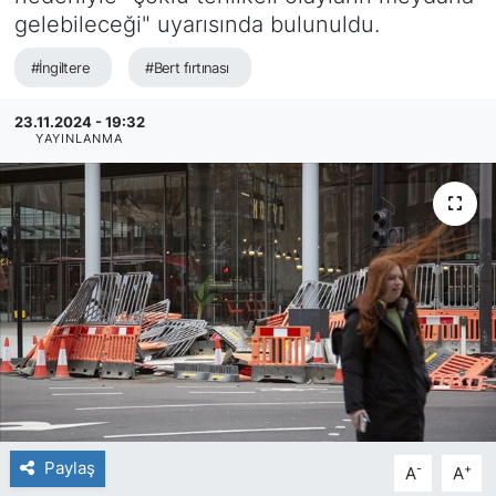
gelebileceği" uyarısında bulunuldu.
SİYASET
#İngiltere
#Bert fırtınası
SAĞLIK
23.11.2024 - 19:32
YAYINLANMA
Paylaş
-
+
A
A