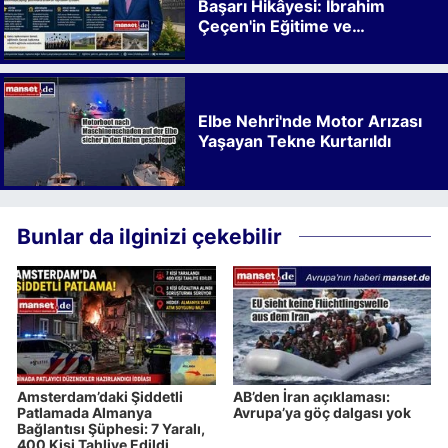
Başarı Hikâyesi: İbrahim
Çeçen'in Eğitime ve
Kalkınmaya Bıraktığı İz
Elbe Nehri'nde Motor Arızası
Yaşayan Tekne Kurtarıldı
Bunlar da ilginizi çekebilir
Amsterdam’daki Şiddetli
AB’den İran açıklaması:
Patlamada Almanya
Avrupa’ya göç dalgası yok
Bağlantısı Şüphesi: 7 Yaralı,
400 Kişi Tahliye Edildi