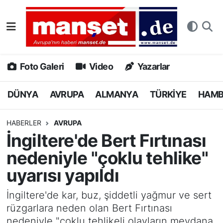
DÜNYA
Nöbetçi Eczaneler
AVRUPA
Hava Durumu
Foto Galeri
Video
Yazarlar
ALMANYA
Namaz Vakitleri
DÜNYA
AVRUPA
ALMANYA
TÜRKİYE
HAM
TÜRKİYE
Trafik Durumu
HABERLER
AVRUPA
İngiltere'de Bert Fırtınası
HAMBURG
Puan Durumu ve Fikstür
nedeniyle "çoklu tehlike"
SPOR
Tüm Manşetler
uyarısı yapıldı
DEUTSCH
Son Dakika Haberleri
İngiltere'de kar, buz, şiddetli yağmur ve sert
rüzgarlara neden olan Bert Fırtınası
EKONOMİ
Haber Arşivi
nedeniyle "çoklu tehlikeli olayların meydana