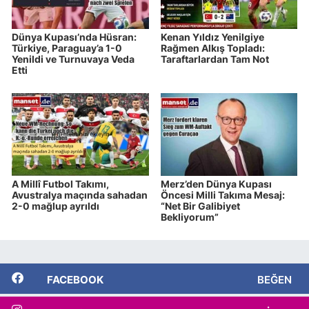
Dünya Kupası’nda Hüsran:
Kenan Yıldız Yenilgiye
Türkiye, Paraguay’a 1-0
Rağmen Alkış Topladı:
Yenildi ve Turnuvaya Veda
Taraftarlardan Tam Not
Etti
A Millî Futbol Takımı,
Merz’den Dünya Kupası
Avustralya maçında sahadan
Öncesi Milli Takıma Mesaj:
2-0 mağlup ayrıldı
“Net Bir Galibiyet
Bekliyorum”
FACEBOOK
BEĞEN