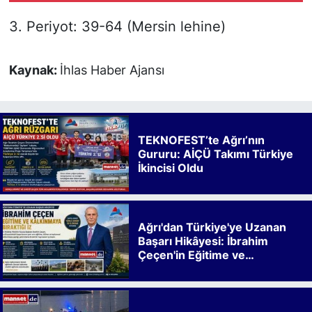
Şampiyonu Oldu
3. Periyot: 39-64 (Mersin lehine)
Kaynak:
İhlas Haber Ajansı
TEKNOFEST’te Ağrı’nın
Gururu: AİÇÜ Takımı Türkiye
İkincisi Oldu
Ağrı'dan Türkiye'ye Uzanan
Başarı Hikâyesi: İbrahim
Çeçen'in Eğitime ve
Kalkınmaya Bıraktığı İz