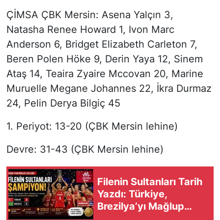
ÇİMSA ÇBK Mersin: Asena Yalçın 3,
Natasha Renee Howard 1, Ivon Marc
Anderson 6, Bridget Elizabeth Carleton 7,
Beren Polen Höke 9, Derin Yaya 12, Sinem
Ataş 14, Teaira Zyaire Mccovan 20, Marine
Muruelle Megane Johannes 22, İkra Durmaz
24, Pelin Derya Bilgiç 45
1. Periyot: 13-20 (ÇBK Mersin lehine)
Devre: 31-43 (ÇBK Mersin lehine)
Filenin Sultanları Tarih
Yazdı: Türkiye,
Brezilya’yı Mağlup
Ederek 2026 VNL