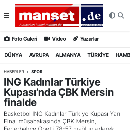
DÜNYA
Nöbetçi Eczaneler
AVRUPA
Hava Durumu
Foto Galeri
Video
Yazarlar
ALMANYA
Namaz Vakitleri
DÜNYA
AVRUPA
ALMANYA
TÜRKİYE
HAM
TÜRKİYE
Trafik Durumu
HABERLER
SPOR
ING Kadınlar Türkiye
HAMBURG
Puan Durumu ve Fikstür
Kupası’nda ÇBK Mersin
SPOR
Tüm Manşetler
finalde
DEUTSCH
Son Dakika Haberleri
Basketbol ING Kadınlar Türkiye Kupası Yarı
Final müsabakasında ÇBK Mersin,
EKONOMİ
Haber Arşivi
Fenerbahçe Opet’i 78-57 mağlup ederek