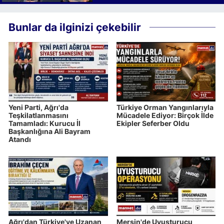
Bunlar da ilginizi çekebilir
Yeni Parti, Ağrı'da
Türkiye Orman Yangınlarıyla
Teşkilatlanmasını
Mücadele Ediyor: Birçok İlde
Tamamladı: Kurucu İl
Ekipler Seferber Oldu
Başkanlığına Ali Bayram
Atandı
Ağrı'dan Türkiye'ye Uzanan
Mersin'de Uyuşturucu