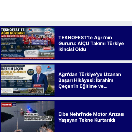
TEKNOFEST’te Ağrı’nın
Gururu: AİÇÜ Takımı Türkiye
İkincisi Oldu
Ağrı'dan Türkiye'ye Uzanan
Başarı Hikâyesi: İbrahim
Çeçen'in Eğitime ve
Kalkınmaya Bıraktığı İz
Elbe Nehri'nde Motor Arızası
Yaşayan Tekne Kurtarıldı