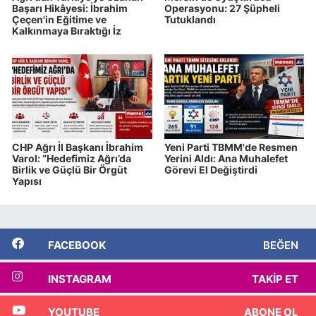
Başarı Hikâyesi: İbrahim
Operasyonu: 27 Şüpheli
Çeçen'in Eğitime ve
Tutuklandı
Kalkınmaya Bıraktığı İz
CHP Ağrı İl Başkanı İbrahim
Yeni Parti TBMM'de Resmen
Varol: “Hedefimiz Ağrı’da
Yerini Aldı: Ana Muhalefet
Birlik ve Güçlü Bir Örgüt
Görevi El Değiştirdi
Yapısı
FACEBOOK
BEĞEN
INSTAGRAM
TAKIP ET
YOUTUBE
ABONE OL