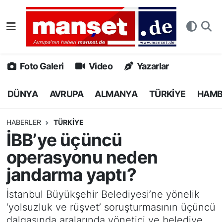
DÜNYA
Nöbetçi Eczaneler
AVRUPA
Hava Durumu
Foto Galeri
Video
Yazarlar
ALMANYA
Namaz Vakitleri
DÜNYA
AVRUPA
ALMANYA
TÜRKİYE
HAM
TÜRKİYE
Trafik Durumu
HABERLER
TÜRKİYE
İBB’ye üçüncü
HAMBURG
Puan Durumu ve Fikstür
operasyonu neden
SPOR
Tüm Manşetler
jandarma yaptı?
DEUTSCH
Son Dakika Haberleri
İstanbul Büyükşehir Belediyesi’ne yönelik
‘yolsuzluk ve rüşvet’ soruşturmasının üçüncü
EKONOMİ
Haber Arşivi
dalgasında aralarında yönetici ve belediye